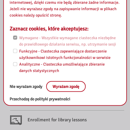
internetowej, dzięki czemu nie będą zbierane żadne informacje.
Jeżeli nie wyrażasz zgody na zapisywanie informacji w plikach
Purchase proposals
cookies należy opuścić stronę.
Zaznacz cookies, które akceptujesz:
Scans
Wymagane - Wszystkie wymagane ciasteczka niezbędne
do prawidłowego działania serwisu, np. utrzymanie sesji
Funkcyjne - Ciasteczka zapewniające dostarczenie
Videoconferencing
użytkownikowi istotnych funkcjonalności w serwisie
Analityczne - Ciasteczka umożliwiające zbieranie
danych statystycznych
Renting exhibitions
Nie wyrażam zgody
Wyrażam zgodę
Send an inquiry
Przechodzę do polityki prywatności
Enrollment for library lessons