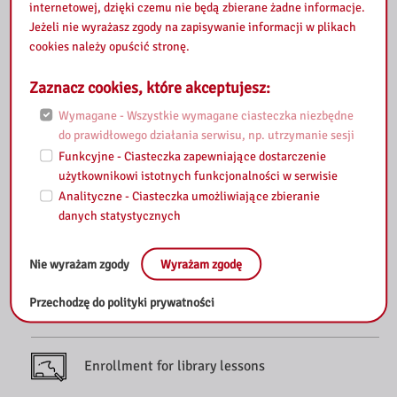
internetowej, dzięki czemu nie będą zbierane żadne informacje.
Jeżeli nie wyrażasz zgody na zapisywanie informacji w plikach
Purchase proposals
cookies należy opuścić stronę.
Zaznacz cookies, które akceptujesz:
Scans
Wymagane - Wszystkie wymagane ciasteczka niezbędne
do prawidłowego działania serwisu, np. utrzymanie sesji
Funkcyjne - Ciasteczka zapewniające dostarczenie
Videoconferencing
użytkownikowi istotnych funkcjonalności w serwisie
Analityczne - Ciasteczka umożliwiające zbieranie
danych statystycznych
Renting exhibitions
Nie wyrażam zgody
Wyrażam zgodę
Send an inquiry
Przechodzę do polityki prywatności
Enrollment for library lessons