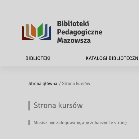
B
i
BIBLIOTEKI
KATALOGI BIBLIOTECZN
b
l
Strona główna
Strona kursów
i
o
Strona kursów
t
Musisz być zalogowany, aby zobaczyć tę stronę
e