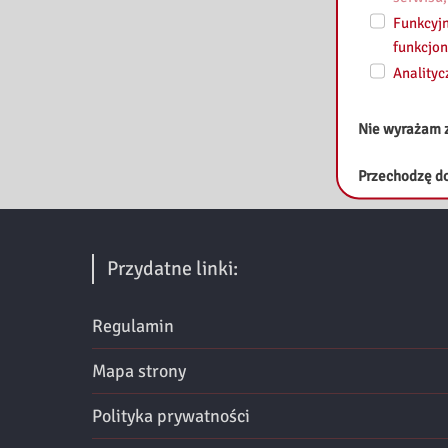
z
Funkcyjn
funkcjon
n
Analityc
e
Nie wyrażam 
M
Przechodzę do
a
z
o
Przydatne linki:
w
Regulamin
s
Mapa strony
z
Polityka prywatności
a