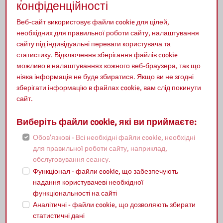
конфіденційності
Веб-сайт використовує файли cookie для цілей,
Відеоконференція
необхідних для правильної роботи сайту, налаштування
сайту під індивідуальні переваги користувача та
статистику. Відключення зберігання файлів cookie
Кредитування виставок
можливо в налаштуваннях кожного веб-браузера, так що
ніяка інформація не буде збиратися. Якщо ви не згодні
зберігати інформацію в файлах cookie, вам слід покинути
сайт.
Надішліть свій запит
Виберіть файли cookie, які ви приймаєте:
Обов'язкові - Всі необхідні файли cookie, необхідні
Запис на бібліотечні уроки
для правильної роботи сайту, наприклад,
обслуговування сеансу.
Функціонал - файли cookie, що забезпечують
Зарахування на стажування
надання користувачеві необхідної
функціональності на сайті
Аналітичні - файли cookie, що дозволяють збирати
статистичні дані
Реєстрація на заходи