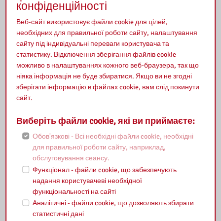
конфіденційності
Веб-сайт використовує файли cookie для цілей,
Відеоконференція
необхідних для правильної роботи сайту, налаштування
сайту під індивідуальні переваги користувача та
статистику. Відключення зберігання файлів cookie
Кредитування виставок
можливо в налаштуваннях кожного веб-браузера, так що
ніяка інформація не буде збиратися. Якщо ви не згодні
зберігати інформацію в файлах cookie, вам слід покинути
сайт.
Надішліть свій запит
Виберіть файли cookie, які ви приймаєте:
Обов'язкові - Всі необхідні файли cookie, необхідні
Запис на бібліотечні уроки
для правильної роботи сайту, наприклад,
обслуговування сеансу.
Функціонал - файли cookie, що забезпечують
Зарахування на стажування
надання користувачеві необхідної
функціональності на сайті
Аналітичні - файли cookie, що дозволяють збирати
статистичні дані
Реєстрація на заходи