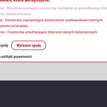
Филиал Педагогической библиотеки в
Пултускu
e - Wszystkie wymagane ciasteczka niezbędne do prawidłowego dzia
 np. utrzymanie sesji
Филиал в Млаве
e - Ciasteczka zapewniające dostarczenie użytkownikowi istotnych
alności w serwisie
zne - Ciasteczka umożliwiające zbieranie danych statystycznych
zgody
Wyrażam zgodę
 polityki prywatności