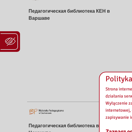
k
Педагогическая библиотека КЕН в
i
Варшаве
P
e
d
a
g
Polityka
o
Strona intern
działania ser
g
Wyłączenie za
internetowej,
i
zapisywanie i
c
Педагогическая библиотека в
Zaznacz co