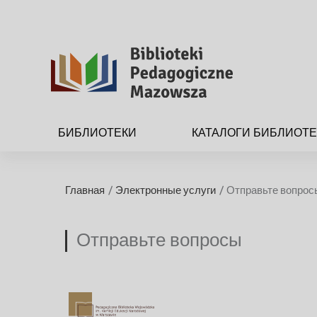
B
i
БИБЛИОТЕКИ
КАТАЛОГИ БИБЛИОТ
b
l
Главная
Электронные услуги
Отправьте вопрос
i
o
Отправьте вопросы
t
e