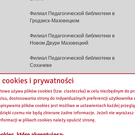
Филиал Педагогической библиотеки в
Гродзиск-Мазовецком
Филиал Педагогической библиотеки в
Новом Двуре Мазовецкий
Филиал Педагогической библиотеки в
Сохачеве
 cookies i prywatności
Филиал Педагогической библиотеки в
Жирардове
etowa używa plików cookies (tzw. ciasteczka) w celu niezbędnym do 
wisu, dostosowania strony do indywidualnych preferencji użytkownika o
pisywania plików cookies jest możliwe w ustawieniach każdej przeglą
 dzięki czemu nie będą zbierane żadne informacje. Jeżeli nie wyrażasz
Филиал Педагогической библиотеки в
nformacji w plikach cookies należy opuścić stronę.
Żuromin
okies, które akceptujesz: