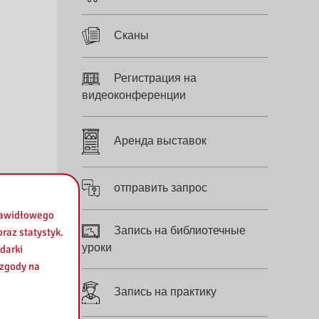
Сканы
Регистрация на
видеоконференции
Аренда выставок
отправить запрос
prawidłowego
Запись на библиотечные
raz statystyk.
уроки
darki
 zgody na
Запись на практику