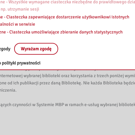
e - Wszystkie wymagane ciasteczka niezbędne do prawidłowego dzia
 np. utrzymanie sesji
e - Ciasteczka zapewniające dostarczenie użytkownikowi istotnych
t-office Systemu MBP, będącego interfejsem e-usług dostępnych w Sys
alności w serwisie
przez Użytkownika danych w Systemie MBP, Użytkownik jest odpowied
zne - Ciasteczka umożliwiające zbieranie danych statystycznych
em faktycznym.
zgody
Wyrażam zgodę
ez wybraną przez siebie bibliotekę, do wydarzeń związanych z tą bibl
 polityki prywatności
mie MBP. owany jest uprawniony do korzystania z Systemu MBP w tzw. t
ternetowej wybranej biblioteki oraz korzystania z trzech poniżej wym
one od ich publikacji przez daną Bibliotekę. Nie każda Biblioteka będzi
niczenia.
ących czynności w Systemie MBP w ramach e-usług wybranej bibliotek