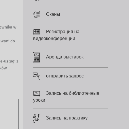
Сканы
kownika w
Регистрация на
видеоконференции
owani do
Аренда выставок
e-usługi z
ików
отправить запрос
Запись на библиотечные
уроки
Запись на практику