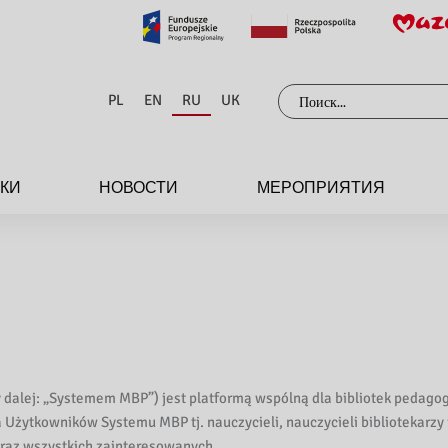
Поиск:
PL
EN
RU
UK
ЕКИ
НОВОСТИ
МЕРОПРИЯТИЯ
dalej: „Systemem MBP”) jest platformą wspólną dla bibliotek pedagog
żytkowników Systemu MBP tj. nauczycieli, nauczycieli bibliotekarzy 
oraz wszystkich zainteresowanych.