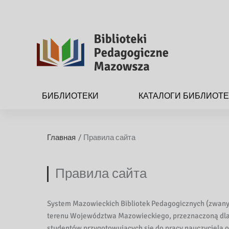
B
i
БИБЛИОТЕКИ
КАТАЛОГИ БИБЛИОТ
b
l
Главная
Правила сайта
i
o
Правила сайта
t
System Mazowieckich Bibliotek Pedagogicznych (zwany 
e
terenu Województwa Mazowieckiego, przeznaczoną dla U
studentów przygotowujących się do pracy nauczyciela 