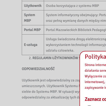
Użytkownik
Osoba korzystająca z systemu MBP
System
System informatyczny obejmujący: Portal
MBP
oraz pełną wymianę danych między nim
Portal MBP
Portal Mazowieckich Bibliotek Pedagog
Usługa świadczona drogą elektroniczną 
E-usługa
wykorzystaniem technologii informacyjn
udziału człowieka.
Polityka
REGULAMIN UŻYTKOWNIKÓW SYSTEMU MBP
Strona intern
ODPOWIEDZIALNOŚĆ
działania ser
Wyłączenie za
Użytkownik jest odpowiedzialny za zapoznanie się z n
internetowej,
umieszczonych. Użytkownik Systemu MBP jest odpowied
zapisywanie i
siebie do Systemu MBP. W sytuacji wystąpienia zmian
odpowiedzialny za aktualizację tych danych, aby były 
Zaznacz co