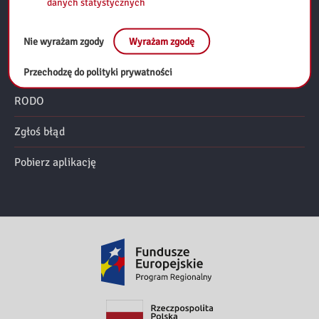
danych statystycznych
Mapa strony
Polityka prywatności
Nie wyrażam zgody
Wyrażam zgodę
Deklaracja dostępności
Przechodzę do polityki prywatności
RODO
Zgłoś błąd
Pobierz aplikację