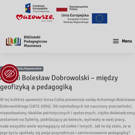
Menu
Filia w Grodzisku Mazowieckim
Antoni Bolesław Dobrowolski – między
geofizyką a pedagogiką
W tej krótkiej opowieści Anna Całka prezentuje osobę Antoniego Bolesława
Dobrowolskiego (1872-1954). Od najmłodszych lat nauczony pracowitości,
niepozbawiony ideałów patriotycznych i społecznych, ciężko doświadczony
zesłaniem na Syberię, podróżujący po świecie, wytrwały w swej pracy,
nade wszystko wiele wymagający od siebie i innych. Jak to się stało, że w
jego życiu spotkały się pasja przyrodnicza i zainteresowanie pedagogiką?