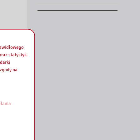
prawidłowego
raz statystyk.
.
darki
 zgody na
ez pracę
ółpracy
łania