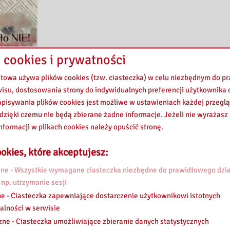
 cookies i prywatności
etowa używa plików cookies (tzw. ciasteczka) w celu niezbędnym do 
wisu, dostosowania strony do indywidualnych preferencji użytkownika o
 przeniesie uczestników w sam środek dramatycznych wydarzeń sprzed lat
pisywania plików cookies jest możliwe w ustawieniach każdej przeglą
kluczowe punkty na mapie Radomia, które w 1976 roku stały się areną
 dzięki czemu nie będą zbierane żadne informacje. Jeżeli nie wyrażasz
ków wyzwania wymagające spostrzegawczości, współpracy i logicznego
nformacji w plikach cookies należy opuścić stronę.
okies, które akceptujesz:
i Radomskiego Czerwca 1976, rozwijanie myślenia historycznego poprz
elskich oraz świadomości historycznej, rozwijanie umiejętności wsp
e - Wszystkie wymagane ciasteczka niezbędne do prawidłowego dzia
 np. utrzymanie sesji
e - Ciasteczka zapewniające dostarczenie użytkownikowi istotnych
alności w serwisie
zne - Ciasteczka umożliwiające zbieranie danych statystycznych