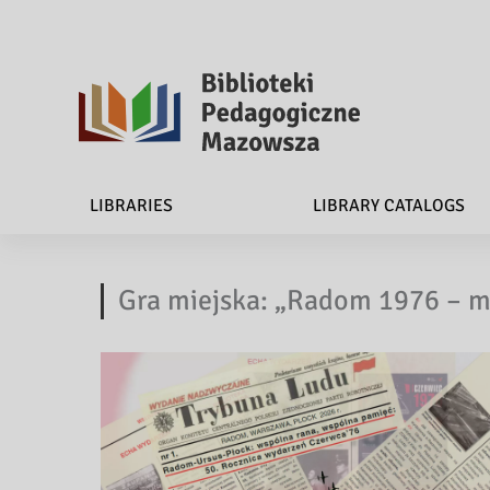
B
i
LIBRARIES
LIBRARY CATALOGS
b
l
Gra miejska: „Radom 1976 – mi
i
o
t
e