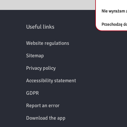
z
Nie wyrażam 
n
Przechodzę do
Useful links
e
M
Website regulations
a
Sitemap
z
Privacy policy
o
Accessibility statement
w
GDPR
s
Report an error
z
Download the app
a