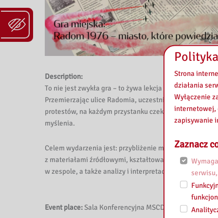
k
i
P
Polityka
e
Strona intern
Description:
d
działania ser
To nie jest zwykła gra – to żywa lekcja historii, która
Wyłączenie za
Przemierzając ulice Radomia, uczestnicy gry odwiedzą 
a
internetowej,
protestów, na każdym przystanku czekają na uczestni
zapisywanie i
g
myślenia.
o
Zaznacz co
Celem wydarzenia jest: przybliżenie młodzieży histori
z materiałami źródłowymi, kształtowanie postaw obywat
Wymagan
g
w zespole, a także analizy i interpretacji materiałów.
serwisu,
i
Funkcyjn
funkcjon
c
Event place:
Sala Konferencyjna MSCDN w Radomiu
Analityc