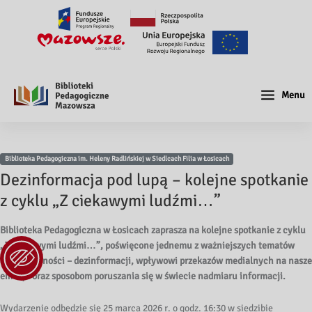
Menu
Biblioteka Pedagogiczna im. Heleny Radlińskiej w Siedlcach Filia w Łosicach
Dezinformacja pod lupą – kolejne spotkanie
z cyklu „Z ciekawymi ludźmi…”
Biblioteka Pedagogiczna w Łosicach zaprasza na kolejne spotkanie z cyklu
„Z ciekawymi ludźmi…”, poświęcone jednemu z ważniejszych tematów
współczesności – dezinformacji, wpływowi przekazów medialnych na nasze
emocje oraz sposobom poruszania się w świecie nadmiaru informacji.
Wydarzenie odbędzie się 25 marca 2026 r. o godz. 16:30 w siedzibie