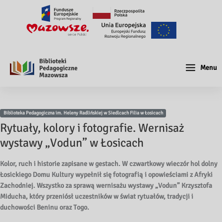
Menu
Biblioteka Pedagogiczna im. Heleny Radlińskiej w Siedlcach Filia w Łosicach
Rytuały, kolory i fotografie. Wernisaż
wystawy „Vodun” w Łosicach
Kolor, ruch i historie zapisane w gestach. W czwartkowy wieczór hol dolny
Łosickiego Domu Kultury wypełnił się fotografią i opowieściami z Afryki
Zachodniej. Wszystko za sprawą wernisażu wystawy „Vodun” Krzysztofa
Miducha, który przeniósł uczestników w świat rytuałów, tradycji i
duchowości Beninu oraz Togo.