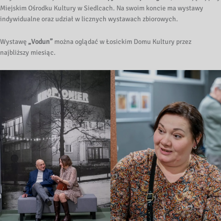
Miejskim Ośrodku Kultury w Siedlcach. Na swoim koncie ma wystawy
indywidualne oraz udział w licznych wystawach zbiorowych.
Wystawę
„Vodun”
można oglądać w Łosickim Domu Kultury przez
najbliższy miesiąc.