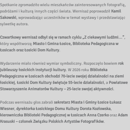
Spotkanie zgromadziło wielu mieszkańców zainteresowanych fotografią,
podróżami i kulturą innych części świata. Wernisaż poprowadził
Kamil
Sakowski
, wprowadzając uczestników w temat wystawy i przedstawiając
sylwetkę autora.
Czwartkowy wernisaż odbył się w ramach cyklu „Z ciekawymi ludźmi…”
,
który współtworzą
Miasto i Gmina Łosice, Biblioteka Pedagogiczna w
Łosicach oraz Łosicki Dom Kultury
.
Wydarzenie miało również wymiar symboliczny. Rozpoczęło bowiem
rok
jubileuszy łosickich instytucji kultury
. W 2026 roku
Biblioteka
Pedagogiczna w Łosicach obchodzi 70-lecie swojej działalności na ziemi
łosickiej
,
Łosicki Dom Kultury świętuje 55-lecie działalności
, a
Powiatowe
Stowarzyszenie Animatorów Kultury – 25-lecie swojej aktywności
.
Podczas wernisażu głos zabrali
sekretarz Miasta i Gminy Łosice Łukasz
Wiesner
,
dyrektorka Łosickiego Domu Kultury Dorota Kozłowska
,
kierowniczka Biblioteki Pedagogicznej w Łosicach Anna Czerko
oraz
Adam
Krasuski – członek Związku Polskich Artystów Fotografików
.