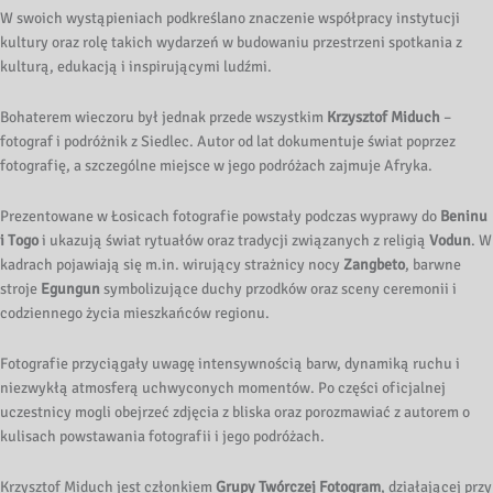
W swoich wystąpieniach podkreślano znaczenie współpracy instytucji
kultury oraz rolę takich wydarzeń w budowaniu przestrzeni spotkania z
kulturą, edukacją i inspirującymi ludźmi.
Bohaterem wieczoru był jednak przede wszystkim
Krzysztof Miduch
–
fotograf i podróżnik z Siedlec. Autor od lat dokumentuje świat poprzez
fotografię, a szczególne miejsce w jego podróżach zajmuje Afryka.
Prezentowane w Łosicach fotografie powstały podczas wyprawy do
Beninu
i Togo
i ukazują świat rytuałów oraz tradycji związanych z religią
Vodun
. W
kadrach pojawiają się m.in. wirujący strażnicy nocy
Zangbeto
, barwne
stroje
Egungun
symbolizujące duchy przodków oraz sceny ceremonii i
codziennego życia mieszkańców regionu.
Fotografie przyciągały uwagę intensywnością barw, dynamiką ruchu i
niezwykłą atmosferą uchwyconych momentów. Po części oficjalnej
uczestnicy mogli obejrzeć zdjęcia z bliska oraz porozmawiać z autorem o
kulisach powstawania fotografii i jego podróżach.
Krzysztof Miduch jest członkiem
Grupy Twórczej Fotogram
, działającej przy