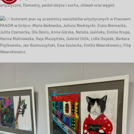
artystyczne, flamastry, pastel olejna i sucha, ołówek oraz węgiel.
Autorami prac są uczestnicy warsztatów artystycznych w Pracowni
PAADM w Grójcu: Maria Badowska, Juliusz Biedrzycki: Zosia Biernacka,
Julita Czarnecka, Ola Denis, Anna Górska, Natalia Jasińska, Emilia Krupa,
Hanna Malinowska, Kaja Muszyńska, Gabriel Orlik, Lidia Osipiak, Barbara
Piątkowska, Jan Rozmuszyński, Ewa Szulecka, Emilia Wawrzkiewicz, Filip
Wawrzkiewicz.