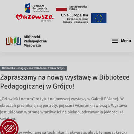
Menu
Biblioteka Pedagogiczna w Radomiu Filia w Grójcu
Zapraszamy na nową wystawę w Bibliotece
Pedagogicznej w Grójcu!
„Człowiek i natura” to tytuł najnowszej wystawy w Galerii Różanej. W
obrazach przenikają się portrety, pejzaże i wizerunki zwierząt. Wystawa
jest ukłonem w stronę wrażliwości na piękno, odczuwania jedności ze
światem.
Obrazy wykonane są technikami: akwarela, akryl, tempera, kredki