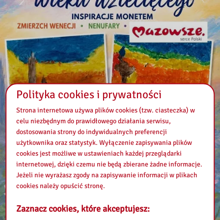
Polityka cookies i prywatności
Strona internetowa używa plików cookies (tzw. ciasteczka) w
celu niezbędnym do prawidłowego działania serwisu,
dostosowania strony do indywidualnych preferencji
użytkownika oraz statystyk. Wyłączenie zapisywania plików
cookies jest możliwe w ustawieniach każdej przeglądarki
internetowej, dzięki czemu nie będą zbierane żadne informacje.
Jeżeli nie wyrażasz zgody na zapisywanie informacji w plikach
cookies należy opuścić stronę.
Zaznacz cookies, które akceptujesz: