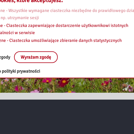
okies, które akceptujesz:
e - Wszystkie wymagane ciasteczka niezbędne do prawidłowego dzia
 np. utrzymanie sesji
e - Ciasteczka zapewniające dostarczenie użytkownikowi istotnych
alności w serwisie
zne - Ciasteczka umożliwiające zbieranie danych statystycznych
zgody
Wyrażam zgodę
 polityki prywatności