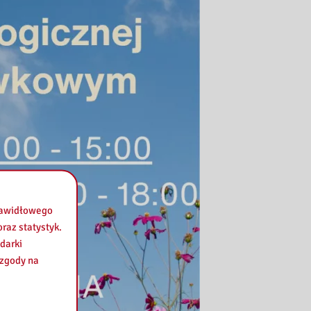
prawidłowego
raz statystyk.
darki
 zgody na