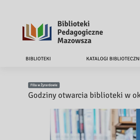
B
i
BIBLIOTEKI
KATALOGI BIBLIOTECZN
b
l
Filia w Żyrardowie
i
Godziny otwarcia biblioteki w 
o
t
e