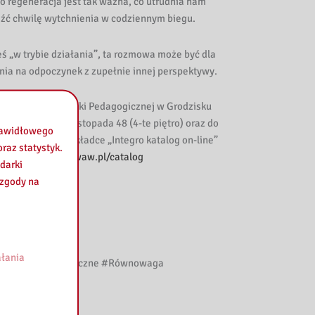
o regeneracja jest tak ważna, co utrudnia nam
leźć chwilę wytchnienia w codziennym biegu.
teś „w trybie działania”, ta rozmowa może być dla
enia na odpoczynek z zupełnie innej perspektywy.
iedzenia Biblioteki Pedagogicznej w Grodzisku
.waw.pl/
) ul. 11 Listopada 48 (4-te piętro) oraz do
prawidłowego
ych zbiorów w zakładce „Integro katalog on-line”
raz statystyk.
ps://integro.pbw.waw.pl/catalog
darki
 zgody na
 Bogoria
94,5 fm
łania
a #ZdrowiePsychiczne #Równowaga