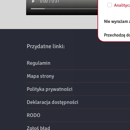
z
Analityc
n
Nie wyrażam 
e
Przechodzę do
M
Przydatne linki:
a
Regulamin
z
Mapa strony
o
Polityka prywatności
w
s
Deklaracja dostępności
z
RODO
a
Zgłoś błąd