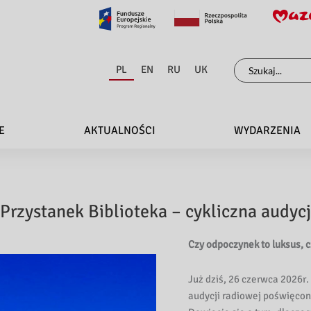
Szukaj
PL
EN
RU
UK
dla:
E
AKTUALNOŚCI
WYDARZENIA
rzystanek Biblioteka – cykliczna audyc
Czy odpoczynek to luksus, 
Już dziś, 26 czerwca 2026r
audycji radiowej poświęco