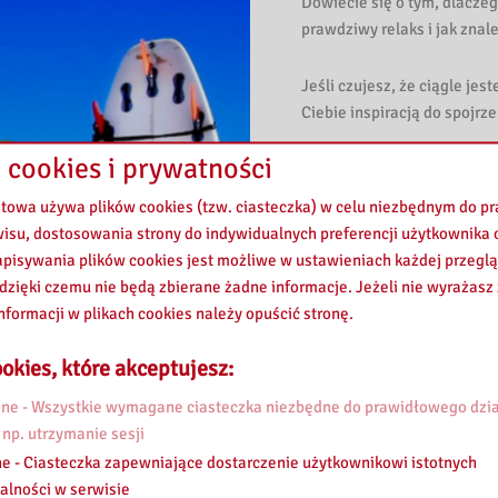
Dowiecie się o tym, dlaczeg
prawdziwy relaks i jak zna
Jeśli czujesz, że ciągle jes
Ciebie inspiracją do spojrz
 cookies i prywatności
Zapraszamy również do odw
Maz. (
https://grodzisk.pbw
etowa używa plików cookies (tzw. ciasteczka) w celu niezbędnym do 
przeglądania katalogu nasz
wisu, dostosowania strony do indywidualnych preferencji użytkownika o
na stronie internetowej
htt
pisywania plików cookies jest możliwe w ustawieniach każdej przeglą
 dzięki czemu nie będą zbierane żadne informacje. Jeżeli nie wyrażasz
Dziś | godz. 17:30 |
Radio
nformacji w plikach cookies należy opuścić stronę.
Do usłyszenia!
okies, które akceptujesz:
e - Wszystkie wymagane ciasteczka niezbędne do prawidłowego dzia
#Odpoczynek #Regeneracj
 np. utrzymanie sesji
#AudycjaRadiowa
e - Ciasteczka zapewniające dostarczenie użytkownikowi istotnych
alności w serwisie