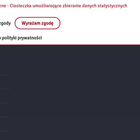
zne - Ciasteczka umożliwiające zbieranie danych statystycznych
Przystanek Bib
zgody
Wyrażam zgodę
 polityki prywatności