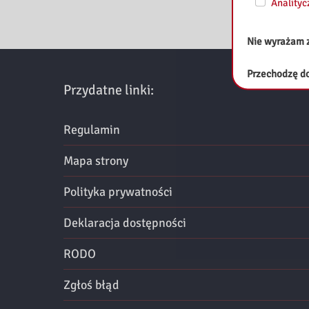
Analityc
z
n
Nie wyrażam 
e
Przechodzę do
Przydatne linki:
M
a
Regulamin
z
Mapa strony
o
Polityka prywatności
w
Deklaracja dostępności
s
RODO
z
Zgłoś błąd
a