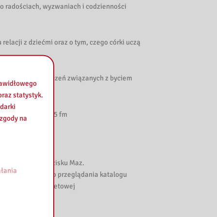
e o radościach, wyzwaniach i codzienności
lacji z dziećmi oraz o tym, czego córki uczą
spirujących doświadczeń związanych z byciem
prawidłowego
raz statystyk.
darki
io Bogoria
na 94,5 fm
 zgody na
gogicznej w Grodzisku Maz.
łania
(4-te piętro) oraz do przeglądania katalogu
 na stronie internetowej