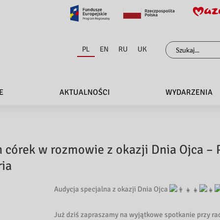
Szukaj
PL
EN
RU
UK
dla:
E
AKTUALNOŚCI
WYDARZENIA
h córek w rozmowie z okazji Dnia Ojca – 
ria
Audycja specjalna z okazji Dnia Ojca
Już dziś zapraszamy na wyjątkowe spotkanie przy r