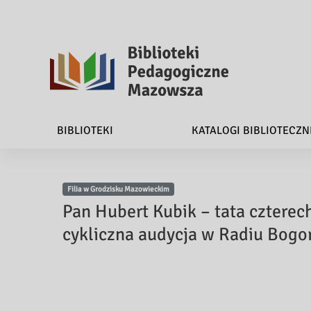
B
i
BIBLIOTEKI
KATALOGI BIBLIOTECZN
b
l
Filia w Grodzisku Mazowieckim
i
Pan Hubert Kubik – tata czterec
o
cykliczna audycja w Radiu Bogo
t
e