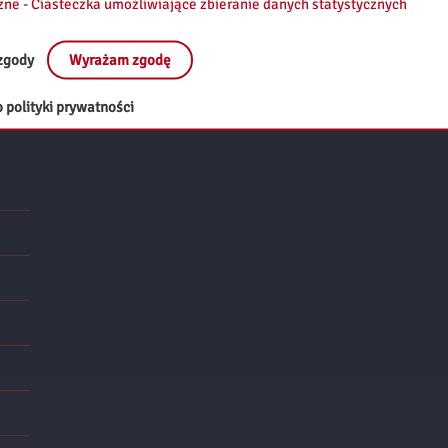
zne - Ciasteczka umożliwiające zbieranie danych statystycznych
#DzieńOjca
#AudycjaRadiowa
#Ojcostwo
#Rodzina
zgody
Wyrażam zgodę
 polityki prywatności