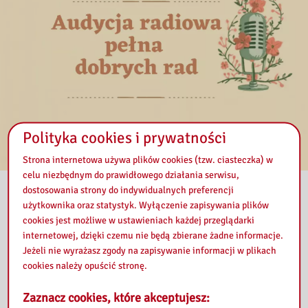
Polityka cookies i prywatności
Strona internetowa używa plików cookies (tzw. ciasteczka) w
celu niezbędnym do prawidłowego działania serwisu,
Jeśli odczuwacie Państwo ogromną potrzebę doradzania
dostosowania strony do indywidualnych preferencji
komuś, jest okazja, bo jutro właśnie obchodzimy Święto
użytkownika oraz statystyk. Wyłączenie zapisywania plików
Dobrych Rad.
cookies jest możliwe w ustawieniach każdej przeglądarki
internetowej, dzięki czemu nie będą zbierane żadne informacje.
W dzisiejszej audycji podpowiemy jak zrobić to z wyczuciem i
Jeżeli nie wyrażasz zgody na zapisywanie informacji w plikach
empatią. Udzielanie dobrych rad opiera się na słuchaniu, a nie
cookies należy opuścić stronę.
mówieniu. Zamiast narzucać gotowe rozwiązania, warto pomóc
rozmówcy samodzielnie przeanalizować sytuację i podjąć
Zaznacz cookies, które akceptujesz:
decyzję. Kluczem jest zadawanie pytań i powstrzymanie się od