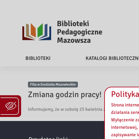
B
i
BIBLIOTEKI
KATALOGI BIBLIOTECZN
b
l
Filia w Grodzisku Mazowieckim
i
Polityka
Zmiana godzin pracy!
o
Strona intern
Informujemy, że w sobotę 25 kwietnia 2026r. Filia w G
działania ser
t
Wyłączenie za
e
internetowej,
zapisywanie i