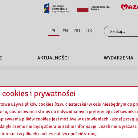
Szukaj
PL
EN
RU
UK
dla:
E
AKTUALNOŚCI
WYDARZENIA
 cookies i prywatności
etowa używa plików cookies (tzw. ciasteczka) w celu niezbędnym do 
rodzisku Maz. BĘDZIE NIECZYNNA. Za utrudnienia przepraszamy.
wisu, dostosowania strony do indywidualnych preferencji użytkownika o
pisywania plików cookies jest możliwe w ustawieniach każdej przeglą
 dzięki czemu nie będą zbierane żadne informacje. Jeżeli nie wyrażasz
nformacji w plikach cookies należy opuścić stronę.