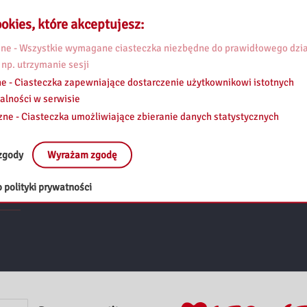
okies, które akceptujesz:
e - Wszystkie wymagane ciasteczka niezbędne do prawidłowego dzia
 np. utrzymanie sesji
e - Ciasteczka zapewniające dostarczenie użytkownikowi istotnych
alności w serwisie
zne - Ciasteczka umożliwiające zbieranie danych statystycznych
zgody
Wyrażam zgodę
 polityki prywatności