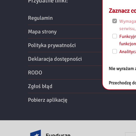
k
Przydatne linki:
Zaznacz co
i
Regulamin
Wymagan
P
serwisu,
Mapa strony
Funkcyjn
e
funkcjon
Polityka prywatności
d
Analityc
Deklaracja dostępności
a
Nie wyrażam 
RODO
g
Przechodzę do
Zgłoś błąd
o
Pobierz aplikację
g
i
c