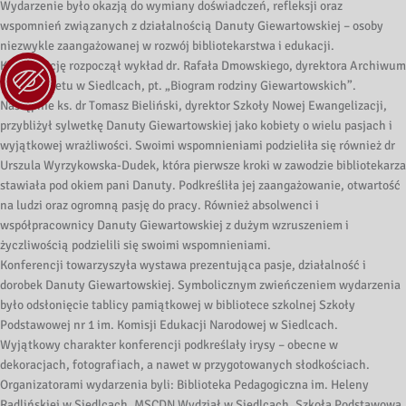
Wydarzenie było okazją do wymiany doświadczeń, refleksji oraz
wspomnień związanych z działalnością Danuty Giewartowskiej – osoby
niezwykle zaangażowanej w rozwój bibliotekarstwa i edukacji.
Konferencję rozpoczął wykład dr. Rafała Dmowskiego, dyrektora Archiwum
Uniwersytetu w Siedlcach, pt. „Biogram rodziny Giewartowskich”.
Następnie ks. dr Tomasz Bieliński, dyrektor Szkoły Nowej Ewangelizacji,
przybliżył sylwetkę Danuty Giewartowskiej jako kobiety o wielu pasjach i
wyjątkowej wrażliwości. Swoimi wspomnieniami podzieliła się również dr
Urszula Wyrzykowska-Dudek, która pierwsze kroki w zawodzie bibliotekarza
stawiała pod okiem pani Danuty. Podkreśliła jej zaangażowanie, otwartość
na ludzi oraz ogromną pasję do pracy. Również absolwenci i
współpracownicy Danuty Giewartowskiej z dużym wzruszeniem i
życzliwością podzielili się swoimi wspomnieniami.
Konferencji towarzyszyła wystawa prezentująca pasje, działalność i
dorobek Danuty Giewartowskiej. Symbolicznym zwieńczeniem wydarzenia
było odsłonięcie tablicy pamiątkowej w bibliotece szkolnej Szkoły
Podstawowej nr 1 im. Komisji Edukacji Narodowej w Siedlcach.
Wyjątkowy charakter konferencji podkreślały irysy – obecne w
dekoracjach, fotografiach, a nawet w przygotowanych słodkościach.
Organizatorami wydarzenia byli: Biblioteka Pedagogiczna im. Heleny
Radlińskiej w Siedlcach, MSCDN Wydział w Siedlcach, Szkoła Podstawowa