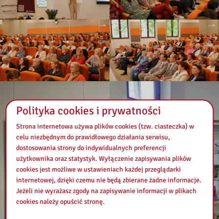
Polityka cookies i prywatności
Strona internetowa używa plików cookies (tzw. ciasteczka) w
celu niezbędnym do prawidłowego działania serwisu,
dostosowania strony do indywidualnych preferencji
użytkownika oraz statystyk. Wyłączenie zapisywania plików
cookies jest możliwe w ustawieniach każdej przeglądarki
internetowej, dzięki czemu nie będą zbierane żadne informacje.
Jeżeli nie wyrażasz zgody na zapisywanie informacji w plikach
cookies należy opuścić stronę.