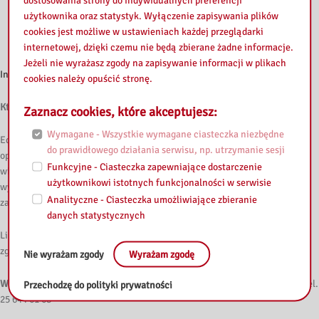
dostosowania strony do indywidualnych preferencji
użytkownika oraz statystyk. Wyłączenie zapisywania plików
19 czerwca
(piątek), godz. 14:30-18:00 –
rejestracja [link]
cookies jest możliwe w ustawieniach każdej przeglądarki
20 czerwca
(sobota), godz. 9:30-13:00
– rejestracja [link]
internetowej, dzięki czemu nie będą zbierane żadne informacje.
Jeżeli nie wyrażasz zgody na zapisywanie informacji w plikach
Instrukcja zapisu na wydarzenie [link]
cookies należy opuścić stronę.
Kto może wziąć udział?
Zaznacz cookies, które akceptujesz:
Wymagane - Wszystkie wymagane ciasteczka niezbędne
Edukatorzy, nauczyciele, pracownicy bibliotek, domów kultury,
do prawidłowego działania serwisu, np. utrzymanie sesji
opiekunowie dzieci i inne osoby pracujące lub przebywające z dziećmi w
Funkcyjne - Ciasteczka zapewniające dostarczenie
wieku wczesnoszkolnym (7-10 lat). Uwaga! Warsztaty są przeznaczone
użytkownikowi istotnych funkcjonalności w serwisie
wyłącznie dla osób dorosłych, bez udziału dzieci. W przypadku rodzin
Analityczne - Ciasteczka umożliwiające zbieranie
zapraszamy maksymalnie dwoje przedstawicieli jednej rodziny.
danych statystycznych
Limit zgłoszeń: 20 osób w jednej turze warsztatowej. Decyduje kolejność
zgłoszeń.
Nie wyrażam zgody
Wyrażam zgodę
Więcej informacji:
Anna Mielczarek; email:
a.mielczarek@bpsiedlce.pl
; tel.
Przechodzę do polityki prywatności
25 644 61 68