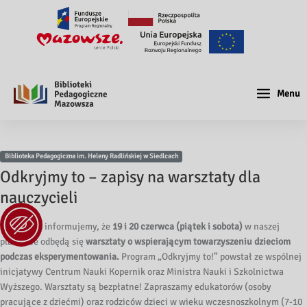
Menu
Biblioteka Pedagogiczna im. Heleny Radlińskiej w Siedlcach
Odkryjmy to – zapisy na warsztaty dla
nauczycieli
Z radością informujemy, że
19 i 20 czerwca
(piątek i sobota)
w naszej
placówce odbędą się
warsztaty o wspierającym towarzyszeniu dzieciom
podczas eksperymentowania.
Program „Odkryjmy to!” powstał ze wspólnej
inicjatywy Centrum Nauki Kopernik oraz Ministra Nauki i Szkolnictwa
Wyższego. Warsztaty są bezpłatne! Zapraszamy edukatorów (osoby
pracujące z dziećmi) oraz rodziców dzieci w wieku wczesnoszkolnym (7-10