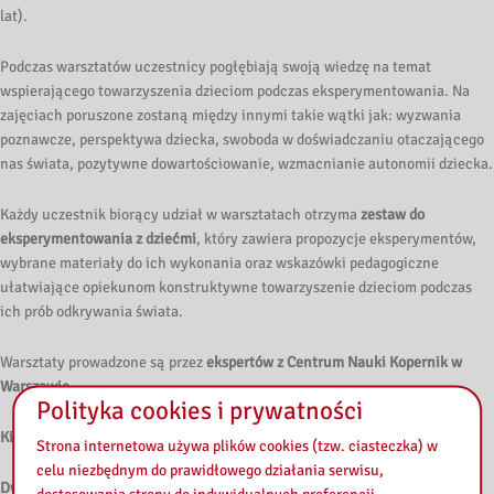
lat).
Podczas warsztatów uczestnicy pogłębiają swoją wiedzę na temat
wspierającego towarzyszenia dzieciom podczas eksperymentowania. Na
zajęciach poruszone zostaną między innymi takie wątki jak: wyzwania
poznawcze, perspektywa dziecka, swoboda w doświadczaniu otaczającego
nas świata, pozytywne dowartościowanie, wzmacnianie autonomii dziecka.
Każdy uczestnik biorący udział w warsztatach otrzyma
zestaw do
eksperymentowania z dziećmi
, który zawiera propozycje eksperymentów,
wybrane materiały do ich wykonania oraz wskazówki pedagogiczne
ułatwiające opiekunom konstruktywne towarzyszenie dzieciom podczas
ich prób odkrywania świata.
Warsztaty prowadzone są przez
ekspertów z Centrum Nauki Kopernik w
Warszawie
.
Polityka cookies i prywatności
Kiedy?
Strona internetowa używa plików cookies (tzw. ciasteczka) w
celu niezbędnym do prawidłowego działania serwisu,
Dwa terminy
do wyboru: