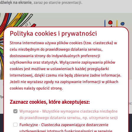
dźwięk na ekranie
, zaraz po starcie prezentacji.
Polityka cookies i prywatności
Strona internetowa używa plików cookies (tzw. ciasteczka) w
celu niezbędnym do prawidłowego działania serwisu,
dostosowania strony do indywidualnych preferencji
użytkownika oraz statystyk. Wyłączenie zapisywania plików
cookies jest możliwe w ustawieniach każdej przeglądarki
internetowej, dzięki czemu nie będą zbierane żadne informacje.
Jeżeli nie wyrażasz zgody na zapisywanie informacji w plikach
cookies należy opuścić stronę.
Tydzień Bibliotek – program
Pobierz
Zaznacz cookies, które akceptujesz:
Oprac. Agata Chodowiec
Wymagane - Wszystkie wymagane ciasteczka niezbędne
do prawidłowego działania serwisu, np. utrzymanie sesji
Funkcyjne - Ciasteczka zapewniające dostarczenie
Przydatne linki:
użytkownikowi istotnych funkcjonalności w serwisie