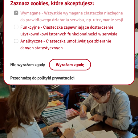
Zaznacz cookies, które akceptujesz:
Wymagane - Wszystkie wymagane ciasteczka niezbędne
do prawidłowego działania serwisu, np. utrzymanie sesji
Funkcyjne - Ciasteczka zapewniające dostarczenie
użytkownikowi istotnych funkcjonalności w serwisie
Analityczne - Ciasteczka umożliwiające zbieranie
danych statystycznych
Nie wyrażam zgody
Wyrażam zgodę
Przechodzę do polityki prywatności