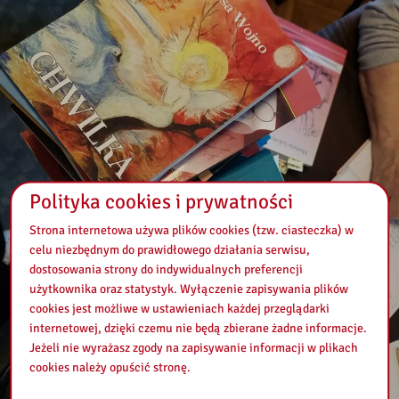
Polityka cookies i prywatności
Strona internetowa używa plików cookies (tzw. ciasteczka) w
celu niezbędnym do prawidłowego działania serwisu,
dostosowania strony do indywidualnych preferencji
użytkownika oraz statystyk. Wyłączenie zapisywania plików
cookies jest możliwe w ustawieniach każdej przeglądarki
internetowej, dzięki czemu nie będą zbierane żadne informacje.
Jeżeli nie wyrażasz zgody na zapisywanie informacji w plikach
cookies należy opuścić stronę.