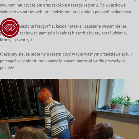
dawnym nauczycielom oraz szkołom naszego regionu. To wyjątkowe
świadectwo minionych lat i codziennej pracy wielu pokoleń pedagogów.
Każda odnaleziona fotografia, każda notatka i zapisane wspomnienie
pozwalają zachować pamięć o lokalnej historii oświaty oraz ludziach,
którzy ją tworzyli.
Cieszymy się, że możemy uczestniczyć w tym ważnym przedsięwzięciu i
pomagać w ocalaniu tych wartościowych materiałów dla przyszłych
pokoleń.