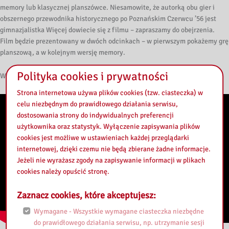
memory lub klasycznej planszówce. Niesamowite, że autorką obu gier i
obszernego przewodnika historycznego po Poznańskim Czerwcu ’56 jest
gimnazjalistka Więcej dowiecie się z filmu – zapraszamy do obejrzenia.
Film będzie prezentowany w dwóch odcinkach – w pierwszym pokażemy grę
planszową, a w kolejnym wersję memory.
Polityka cookies i prywatności
Więcej szczegółów i mnóstwo ciekawostek znajdziecie w materiale wideo.
Strona internetowa używa plików cookies (tzw. ciasteczka) w
celu niezbędnym do prawidłowego działania serwisu,
dostosowania strony do indywidualnych preferencji
użytkownika oraz statystyk. Wyłączenie zapisywania plików
cookies jest możliwe w ustawieniach każdej przeglądarki
internetowej, dzięki czemu nie będą zbierane żadne informacje.
Jeżeli nie wyrażasz zgody na zapisywanie informacji w plikach
cookies należy opuścić stronę.
Zaznacz cookies, które akceptujesz:
Wymagane - Wszystkie wymagane ciasteczka niezbędne
do prawidłowego działania serwisu, np. utrzymanie sesji