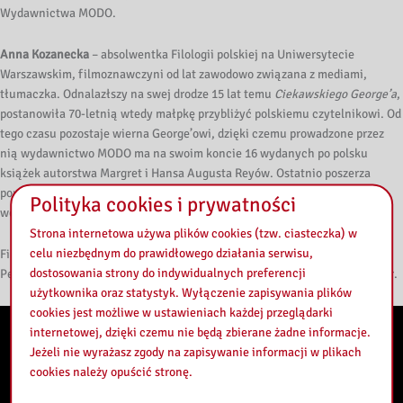
Wydawnictwa MODO.
Anna Kozanecka
– absolwentka Filologii polskiej na Uniwersytecie
Warszawskim, filmoznawczyni od lat zawodowo związana z mediami,
tłumaczka. Odnalazłszy na swej drodze 15 lat temu
Ciekawskiego George’a
,
postanowiła 70-letnią wtedy małpkę przybliżyć polskiemu czytelnikowi. Od
tego czasu pozostaje wierna George’owi, dzięki czemu prowadzone przez
nią wydawnictwo MODO ma na swoim koncie 16 wydanych po polsku
książek autorstwa Margret i Hansa Augusta Reyów. Ostatnio poszerza
portfolio wydawnictwa o klasyczne książki dla dzieci i młodzieży nigdy
Polityka cookies i prywatności
wcześniej niepublikowane w Polsce lub publikowane lecz zapomniane.
Strona internetowa używa plików cookies (tzw. ciasteczka) w
celu niezbędnym do prawidłowego działania serwisu,
Film jest zapisem webinaru, który został zorganizowany przez
dostosowania strony do indywidualnych preferencji
Pedagogiczną Bibliotekę Wojewódzką im. KEN w Warszawie – 26.05.2026 r.
użytkownika oraz statystyk. Wyłączenie zapisywania plików
cookies jest możliwe w ustawieniach każdej przeglądarki
internetowej, dzięki czemu nie będą zbierane żadne informacje.
Jeżeli nie wyrażasz zgody na zapisywanie informacji w plikach
cookies należy opuścić stronę.