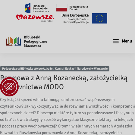
Menu
Pedagogiczna Biblioteka Wojewódzka im. Komisji Edukacji Narodowej w Warszawie
Rozmowa z Anną Kozanecką, założycielką
Wydawnictwa MODO
Czy książki sprzed wielu lat mogą zainteresować współczesnych
czytelników? Jak wykorzystywać je do rozwijania wrażliwości i kompetencji
społecznych dzieci? Dlaczego niektóre tytuły są ponadczasowe i fascynują
od lat? Jak w atrakcyjny sposób wykorzystać klasyczne lektury na lekcjach
i podczas pracy wychowawczej? O tym i wielu innych tematach Agnieszka
Kownatka-Ruszkowska porozmawia z Anną Kozanecką, założycielką