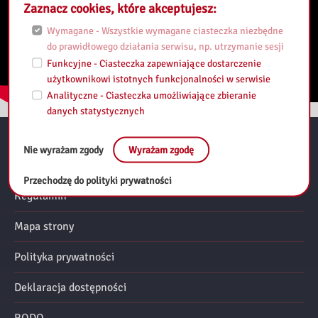
Zaznacz cookies, które akceptujesz:
Wymagane - Wszystkie wymagane ciasteczka niezbędne
do prawidłowego działania serwisu, np. utrzymanie sesji
Funkcyjne - Ciasteczka zapewniające dostarczenie
użytkownikowi istotnych funkcjonalności w serwisie
Analityczne - Ciasteczka umożliwiające zbieranie
danych statystycznych
Nie wyrażam zgody
Wyrażam zgodę
Przydatne linki:
Przechodzę do polityki prywatności
Regulamin
Mapa strony
Polityka prywatności
Deklaracja dostępności
RODO