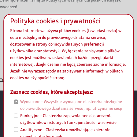
Zerknijcie razem z nią za kulisy tych ważnych dla polskich książek
wydarzeń.
Polityka cookies i prywatności
Strona internetowa używa plików cookies (tzw. ciasteczka) w
celu niezbędnym do prawidłowego działania serwisu,
dostosowania strony do indywidualnych preferencji
użytkownika oraz statystyk. Wyłączenie zapisywania plików
cookies jest możliwe w ustawieniach każdej przeglądarki
internetowej, dzięki czemu nie będą zbierane żadne informacje.
Jeżeli nie wyrażasz zgody na zapisywanie informacji w plikach
cookies należy opuścić stronę.
Transkrypcja
Zaznacz cookies, które akceptujesz:
Wymagane - Wszystkie wymagane ciasteczka niezbędne
Przydatne linki:
do prawidłowego działania serwisu, np. utrzymanie sesji
Funkcyjne - Ciasteczka zapewniające dostarczenie
użytkownikowi istotnych funkcjonalności w serwisie
Regulamin
Analityczne - Ciasteczka umożliwiające zbieranie
danych statystycznych