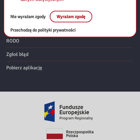
Mapa strony
Polityka prywatności
Nie wyrażam zgody
Wyrażam zgodę
Deklaracja dostępności
Przechodzę do polityki prywatności
RODO
Zgłoś błąd
Pobierz aplikację