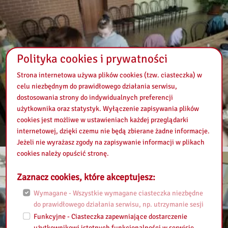
Polityka cookies i prywatności
Strona internetowa używa plików cookies (tzw. ciasteczka) w
celu niezbędnym do prawidłowego działania serwisu,
dostosowania strony do indywidualnych preferencji
użytkownika oraz statystyk. Wyłączenie zapisywania plików
cookies jest możliwe w ustawieniach każdej przeglądarki
internetowej, dzięki czemu nie będą zbierane żadne informacje.
Jeżeli nie wyrażasz zgody na zapisywanie informacji w plikach
cookies należy opuścić stronę.
Zaznacz cookies, które akceptujesz:
Wymagane - Wszystkie wymagane ciasteczka niezbędne
do prawidłowego działania serwisu, np. utrzymanie sesji
Funkcyjne - Ciasteczka zapewniające dostarczenie
użytkownikowi istotnych funkcjonalności w serwisie