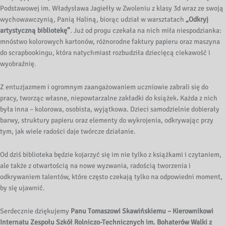
Podstawowej im. Władysława Jagiełły w Zwoleniu z klasy 3d wraz ze swoją
wychowawczynią, Panią Haliną, biorąc udział w warsztatach
„Odkryj
artystyczną bibliotekę”
. Już od progu czekała na nich miła niespodzianka:
mnóstwo kolorowych kartonów, różnorodne faktury papieru oraz maszyna
do scrapbookingu, która natychmiast rozbudziła dziecięcą ciekawość i
wyobraźnię.
Z entuzjazmem i ogromnym zaangażowaniem uczniowie zabrali się do
pracy, tworząc własne, niepowtarzalne zakładki do książek
.
Każda z nich
była inna – kolorowa, osobista, wyjątkowa. Dzieci samodzielnie dobierały
barwy, struktury papieru oraz elementy do wykrojenia, odkrywając przy
tym, jak wiele radości daje twórcze działanie.
Od dziś biblioteka będzie kojarzyć się im nie tylko z książkami i czytaniem,
ale także z otwartością na nowe wyzwania, radością tworzenia i
odkrywaniem talentów, które często czekają tylko na odpowiedni moment,
by się ujawnić.
Serdecznie dziękujemy
Panu Tomaszowi Skawińskiemu – Kierownikowi
Internatu Zespołu Szkół Rolniczo-Technicznych im. Bohaterów Walki z