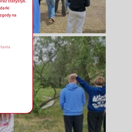
raz statystyk.
darki
 zgody na
łania