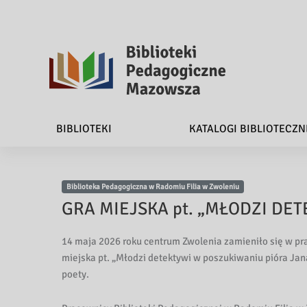
B
i
BIBLIOTEKI
KATALOGI BIBLIOTECZN
b
l
Biblioteka Pedagogiczna w Radomiu Filia w Zwoleniu
i
GRA MIEJSKA pt. „MŁODZI D
o
14 maja 2026 roku centrum Zwolenia zamieniło się w p
t
miejska pt. „Młodzi detektywi w poszukiwaniu pióra Jana
poety.
e