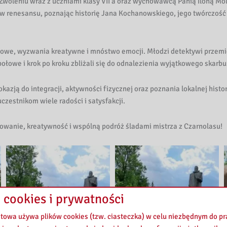
 Zwoleniu wraz z uczniami klasy VII a oraz wychowawcą Panią Iloną M
ów renesansu, poznając historię Jana Kochanowskiego, jego twórczość 
chowe, wyzwania kreatywne i mnóstwo emocji. Młodzi detektywi przemi
ołowe i krok po kroku zbliżali się do odnalezienia wyjątkowego skarbu
kazją do integracji, aktywności fizycznej oraz poznania lokalnej histo
czestnikom wiele radości i satysfakcji.
anie, kreatywność i wspólną podróż śladami mistrza z Czarnolasu!
 cookies i prywatności
etowa używa plików cookies (tzw. ciasteczka) w celu niezbędnym do 