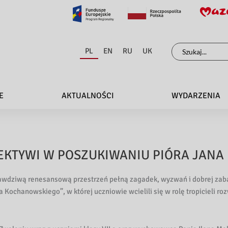
Szukaj
PL
EN
RU
UK
dla:
E
AKTUALNOŚCI
WYDARZENIA
ETEKTYWI W POSZUKIWANIU PIÓRA JAN
rawdziwą renesansową przestrzeń pełną zagadek, wyzwań i dobrej zab
 Kochanowskiego”, w której uczniowie wcielili się w rolę tropicieli r