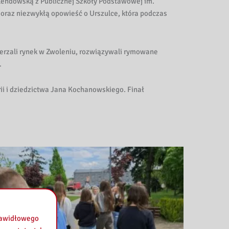
olendowską z Publicznej Szkoły Podstawowej im.
oraz niezwykłą opowieść o Urszulce, która podczas
erzali rynek w Zwoleniu, rozwiązywali rymowane
.
rii i dziedzictwa Jana Kochanowskiego. Finał
prawidłowego