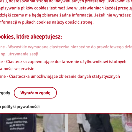
wisu, dostosowania strony do indywidualnych preferencji użytkownika o
pisywania plików cookies jest możliwe w ustawieniach każdej przeglą
 dzięki czemu nie będą zbierane żadne informacje. Jeżeli nie wyrażasz
nformacji w plikach cookies należy opuścić stronę.
okies, które akceptujesz:
e - Wszystkie wymagane ciasteczka niezbędne do prawidłowego dzia
 np. utrzymanie sesji
e - Ciasteczka zapewniające dostarczenie użytkownikowi istotnych
alności w serwisie
zne - Ciasteczka umożliwiające zbieranie danych statystycznych
zgody
Wyrażam zgodę
 polityki prywatności