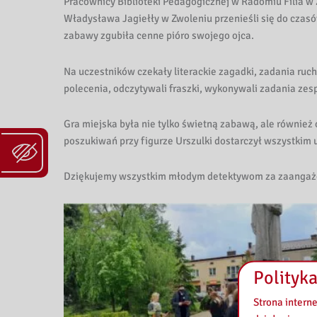
k
Pracownicy Biblioteki Pedagogicznej w Radomiu Filia w
Władysława Jagiełły w Zwoleniu przenieśli się do czas
i
zabawy zgubiła cenne pióro swojego ojca.
P
Na uczestników czekały literackie zagadki, zadania ru
e
polecenia, odczytywali fraszki, wykonywali zadania zesp
d
Gra miejska była nie tylko świetną zabawą, ale również o
poszukiwań przy figurze Urszulki dostarczył wszystkim u
a
Dziękujemy wszystkim młodym detektywom za zaangażow
g
o
g
i
Polityka
c
Strona intern