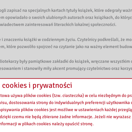
i zapisać na specjalnych kartach tytuły książek, które odegrały ważną
em opowiadało o swoich ulubionych autorach oraz książkach, do któryc
 świadectwem zainteresowań literackich lokalnej społeczności.
 i znaczeniu książki w codziennym życiu. Czytelnicy podkreślali, że 
m, które pozwoliło spojrzeć na czytanie jako na ważny element budowa
bliotekarzy były pamiątkowe zakładki do książek, wręczane wszystki
esowaniem i stanowiły miły akcent promujący czytelnictwo oraz korzyst
ioteka jest miejscem integrującym społeczność, inspirującym do rozmów
 cookies i prywatności
tkim uczestnikom za obecność, aktywny udział i wspólne tworzenie wyj
etowa używa plików cookies (tzw. ciasteczka) w celu niezbędnym do 
wisu, dostosowania strony do indywidualnych preferencji użytkownika o
pisywania plików cookies jest możliwe w ustawieniach każdej przeglą
 dzięki czemu nie będą zbierane żadne informacje. Jeżeli nie wyrażasz
nformacji w plikach cookies należy opuścić stronę.