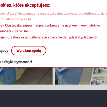
okies, które akceptujesz:
e - Wszystkie wymagane ciasteczka niezbędne do prawidłowego dzia
 np. utrzymanie sesji
e - Ciasteczka zapewniające dostarczenie użytkownikowi istotnych
alności w serwisie
zne - Ciasteczka umożliwiające zbieranie danych statystycznych
zgody
Wyrażam zgodę
 polityki prywatności