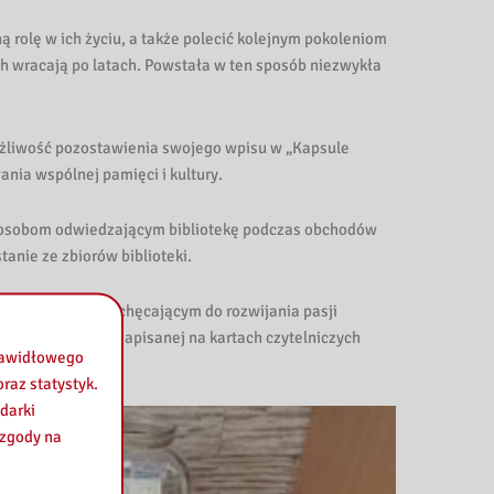
 rolę w ich życiu, a także polecić kolejnym pokoleniom
h wracają po latach. Powstała w ten sposób niezwykła
możliwość pozostawienia swojego wpisu w „Kapsule
nia wspólnej pamięci i kultury.
m osobom odwiedzającym bibliotekę podczas obchodów
anie ze zbiorów biblioteki.
 o książkach i zachęcającym do rozwijania pasji
ątkowej historii zapisanej na kartach czytelniczych
prawidłowego
raz statystyk.
darki
 zgody na