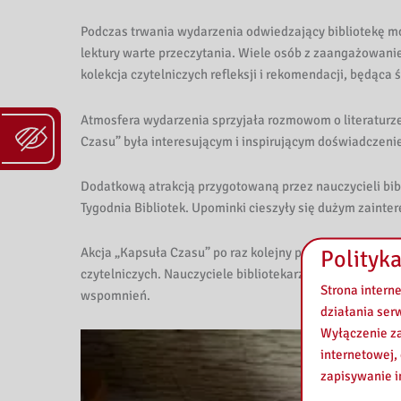
k
Podczas trwania wydarzenia odwiedzający bibliotekę mogl
i
lektury warte przeczytania. Wiele osób z zaangażowani
P
kolekcja czytelniczych refleksji i rekomendacji, będąca
e
Atmosfera wydarzenia sprzyjała rozmowom o literaturze
Czasu” była interesującym i inspirującym doświadczenie
d
a
Dodatkową atrakcją przygotowaną przez nauczycieli bi
Tygodnia Bibliotek. Upominki cieszyły się dużym zainter
g
Akcja „Kapsuła Czasu” po raz kolejny pokazała, że bibl
Polityka
o
czytelniczych. Nauczyciele bibliotekarze dziękują wszys
Strona intern
wspomnień.
g
działania ser
Wyłączenie za
i
internetowej,
c
zapisywanie i