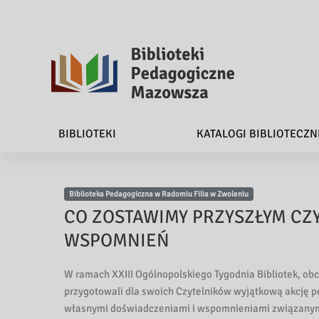
B
i
BIBLIOTEKI
KATALOGI BIBLIOTECZN
b
l
Biblioteka Pedagogiczna w Radomiu Filia w Zwoleniu
i
CO ZOSTAWIMY PRZYSZŁYM CZY
o
WSPOMNIEŃ
t
W ramach XXIII Ogólnopolskiego Tygodnia Bibliotek, obc
e
przygotowali dla swoich Czytelników wyjątkową akcję pod
własnymi doświadczeniami i wspomnieniami związanymi