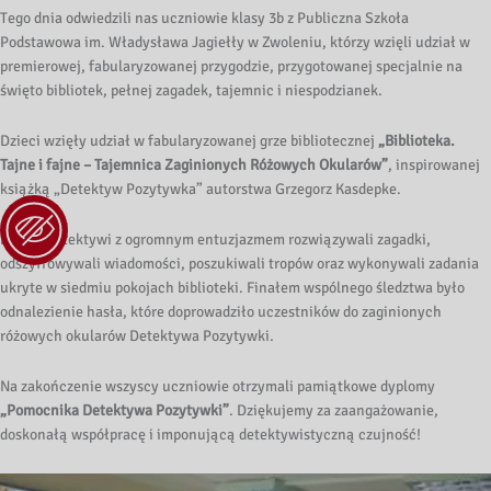
Tego dnia odwiedzili nas uczniowie klasy 3b z Publiczna Szkoła
Podstawowa im. Władysława Jagiełły w Zwoleniu, którzy wzięli udział w
premierowej, fabularyzowanej przygodzie, przygotowanej specjalnie na
święto bibliotek, pełnej zagadek, tajemnic i niespodzianek.
Dzieci wzięły udział w fabularyzowanej grze bibliotecznej
„Biblioteka.
Tajne i fajne – Tajemnica Zaginionych Różowych Okularów”
, inspirowanej
książką „Detektyw Pozytywka” autorstwa Grzegorz Kasdepke.
Młodzi detektywi z ogromnym entuzjazmem rozwiązywali zagadki,
odszyfrowywali wiadomości, poszukiwali tropów oraz wykonywali zadania
ukryte w siedmiu pokojach biblioteki. Finałem wspólnego śledztwa było
odnalezienie hasła, które doprowadziło uczestników do zaginionych
różowych okularów Detektywa Pozytywki.
Na zakończenie wszyscy uczniowie otrzymali pamiątkowe dyplomy
„Pomocnika Detektywa Pozytywki”
. Dziękujemy za zaangażowanie,
doskonałą współpracę i imponującą detektywistyczną czujność!