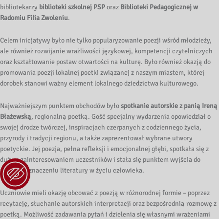
bibliotekarzy
biblioteki szkolnej PSP
oraz
Biblioteki Pedagogicznej w
Radomiu Filia Zwoleniu
.
Celem inicjatywy było nie tylko popularyzowanie poezji wśród młodzieży,
ale również rozwijanie wrażliwości językowej, kompetencji czytelniczych
oraz kształtowanie postaw otwartości na kulturę. Było również okazją do
promowania poezji lokalnej poetki związanej z naszym miastem, której
dorobek stanowi ważny element lokalnego dziedzictwa kulturowego.
Najważniejszym punktem obchodów było
spotkanie autorskie z panią Ireną
Błażewską
, regionalną poetką. Gość specjalny wydarzenia opowiedział o
swojej drodze twórczej, inspiracjach czerpanych z codziennego życia,
przyrody i tradycji regionu, a także zaprezentował wybrane utwory
poetyckie. Jej poezja, pełna refleksji i emocjonalnej głębi, spotkała się z
dużym zainteresowaniem uczestników i stała się punktem wyjścia do
rozmów o znaczeniu literatury w życiu człowieka.
Uczniowie mieli okazję obcować z poezją w różnorodnej formie – poprzez
recytację, słuchanie autorskich interpretacji oraz bezpośrednią rozmowę z
poetką. Możliwość zadawania pytań i dzielenia się własnymi wrażeniami