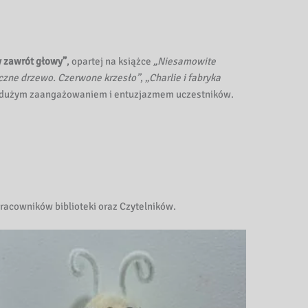
 zawrót głowy”
, opartej na książce
„Niesamowite
czne drzewo. Czerwone krzesło”
,
„Charlie i fabryka
 z dużym zaangażowaniem i entuzjazmem uczestników.
racowników biblioteki oraz Czytelników.