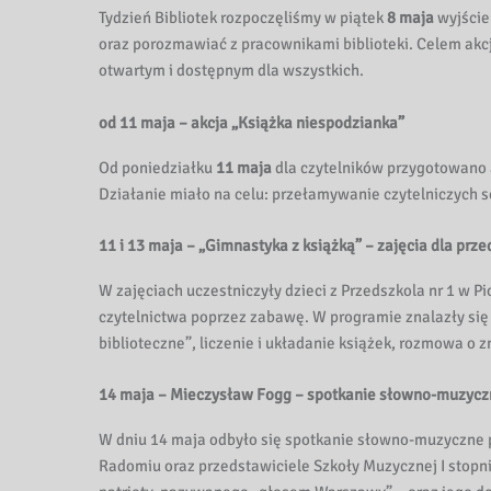
k
Tydzień Bibliotek rozpoczęliśmy w piątek
8 maja
wyjście
i
oraz porozmawiać z pracownikami biblioteki. Celem akcji
otwartym i dostępnym dla wszystkich.
P
od 11 maja – akcja „Książka niespodzianka”
e
Od poniedziałku
11 maja
dla czytelników przygotowano
d
Działanie miało na celu: przełamywanie czytelniczych 
a
11 i 13 maja – „Gimnastyka z książką” – zajęcia dla prz
g
W zajęciach uczestniczyły dzieci z Przedszkola nr 1 w 
czytelnictwa poprzez zabawę. W programie znalazły się
o
biblioteczne”, liczenie i układanie książek, rozmowa o 
g
14 maja – Mieczysław Fogg – spotkanie słowno-muzycz
i
W dniu 14 maja odbyło się spotkanie słowno-muzyczne
c
Radomiu oraz przedstawiciele Szkoły Muzycznej I stopn