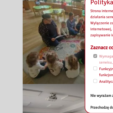
Polityka
Strona intern
działania ser
Wyłączenie za
internetowej,
zapisywanie i
Zaznacz co
Wymagan
serwisu,
Funkcyjn
funkcjon
Analityc
Nie wyrażam 
Przechodzę do