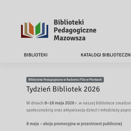
B
i
BIBLIOTEKI
KATALOGI BIBLIOTECZN
b
l
Biblioteka Pedagogiczna w Radomiu Filia w Pionkach
i
Tydzień Bibliotek 2026
o
W dniach
8–18 maja 2026
r. w naszej bibliotece zreali
t
społecznością oraz aktywizacja dzieci i młodzieży poprz
e
8 maja – akcja promocyjna w przestrzeni publicznej