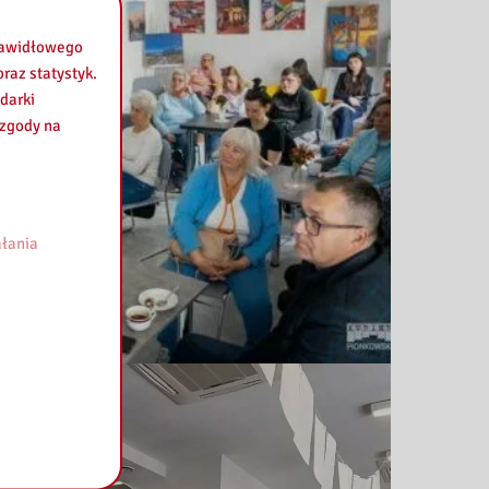
prawidłowego
raz statystyk.
darki
 zgody na
łania