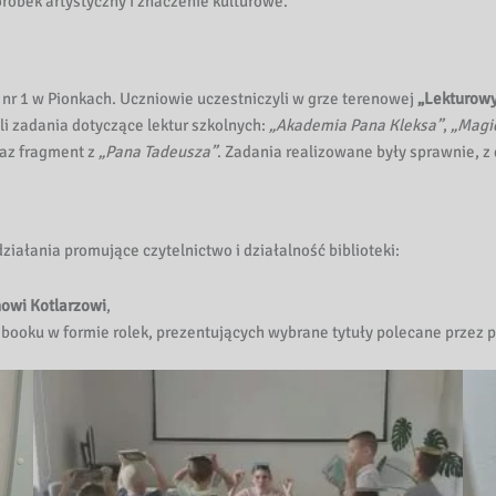
robek artystyczny i znaczenie kulturowe.
P nr 1 w Pionkach. Uczniowie uczestniczyli w grze terenowej
„Lekturowy
li zadania dotyczące lektur szkolnych:
„Akademia Pana Kleksa”
,
„Magi
az fragment z
„Pana Tadeusza”
. Zadania realizowane były sprawnie,
ałania promujące czytelnictwo i działalność biblioteki:
owi Kotlarzowi
,
ooku w formie rolek, prezentujących wybrane tytuły polecane przez p