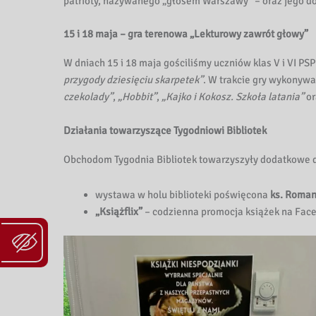
patrioty, nazywanego „głosem Warszawy” – oraz jego do
z
15 i 18 maja – gra terenowa „Lekturowy zawrót głowy”
n
W dniach 15 i 18 maja gościliśmy uczniów klas V i VI PS
e
przygody dziesięciu skarpetek”
. W trakcie gry wykonywa
czekolady”
,
„Hobbit”
,
„Kajko i Kokosz. Szkoła latania”
or
M
a
Działania towarzyszące Tygodniowi Bibliotek
z
Obchodom Tygodnia Bibliotek towarzyszyły dodatkowe dzi
o
wystawa w holu biblioteki poświęcona
ks. Roman
„Książflix”
– codzienna promocja książek na Faceb
w
s
z
a