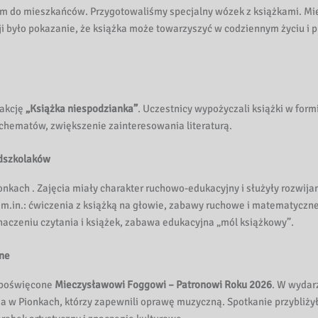
m do mieszkańców. Przygotowaliśmy specjalny wózek z książkami. Mie
 było pokazanie, że książka może towarzyszyć w codziennym życiu i prz
 akcję
„Książka niespodzianka”
. Uczestnicy wypożyczali książki w form
schematów, zwiększenie zainteresowania literaturą.
edszkolaków
Pionkach . Zajęcia miały charakter ruchowo-edukacyjny i służyły rozwi
 m.in.: ćwiczenia z książką na głowie, zabawy ruchowe i matematyczn
znaczeniu czytania i książek, zabawa edukacyjna „mól książkowy”.
ne
 poświęcone
Mieczysławowi Foggowi – Patronowi Roku 2026
. W wydar
ia w Pionkach, którzy zapewnili oprawę muzyczną. Spotkanie przybliży