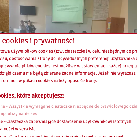
 cookies i prywatności
etowa używa plików cookies (tzw. ciasteczka) w celu niezbędnym do 
wisu, dostosowania strony do indywidualnych preferencji użytkownika o
pisywania plików cookies jest możliwe w ustawieniach każdej przeglą
 dzięki czemu nie będą zbierane żadne informacje. Jeżeli nie wyrażasz
nformacji w plikach cookies należy opuścić stronę.
okies, które akceptujesz:
e - Wszystkie wymagane ciasteczka niezbędne do prawidłowego dzia
 np. utrzymanie sesji
e - Ciasteczka zapewniające dostarczenie użytkownikowi istotnych
alności w serwisie
zne - Ciasteczka umożliwiające zbieranie danych statystycznych