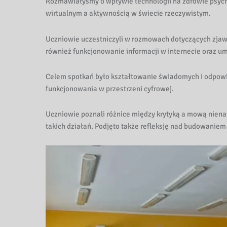
k
Rozmawiałyśmy o wpływie technologii na zdrowie psyc
wirtualnym a aktywnością w świecie rzeczywistym.
i
Uczniowie uczestniczyli w rozmowach dotyczących zjaw
P
również funkcjonowanie informacji w internecie oraz umi
e
Celem spotkań było kształtowanie świadomych i odpow
d
funkcjonowania w przestrzeni cyfrowej.
a
Uczniowie poznali różnice między krytyką a mową nienaw
takich działań. Podjęto także refleksję nad budowaniem
g
o
g
i
c