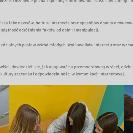
hiczne. Uczniowie poznali sposoby kontrolowania czasu spędzanego 
iska fake newsów, hejtu w internecie oraz sposobów dbania o równowa
ejętność odróżniania faktów od opinii i manipulacji.
iedzialnych postaw wśród młodych użytkowników internetu oraz wzma
iści, dowiedzieli się, jak reagować na przemoc słowną w sieci, gdzie
 kultury szacunku i odpowiedzialności w komunikacji internetowej.