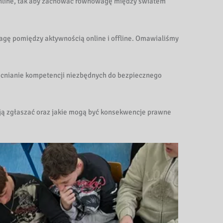
online, tak aby zachować równowagę między światem
gę pomiędzy aktywnością online i offline. Omawialiśmy
cnianie kompetencji niezbędnych do bezpiecznego
 ją zgłaszać oraz jakie mogą być konsekwencje prawne