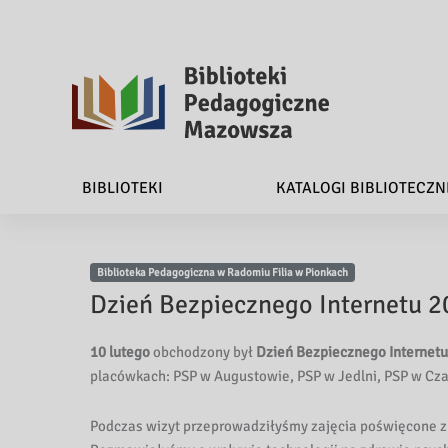
B
i
BIBLIOTEKI
KATALOGI BIBLIOTECZN
b
l
Biblioteka Pedagogiczna w Radomiu Filia w Pionkach
i
Dzień Bezpiecznego Internetu 2
o
10 lutego
obchodzony był
Dzień Bezpiecznego Internetu
t
placówkach: PSP w Augustowie, PSP w Jedlni, PSP w Cza
e
Podczas wizyt przeprowadziłyśmy zajęcia poświęcone z