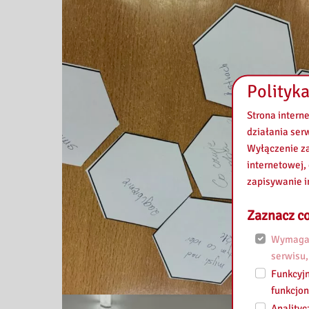
Polityka
Strona intern
działania ser
Wyłączenie za
internetowej,
zapisywanie i
Zaznacz co
Wymagan
serwisu,
Funkcyjn
funkcjon
Analityc