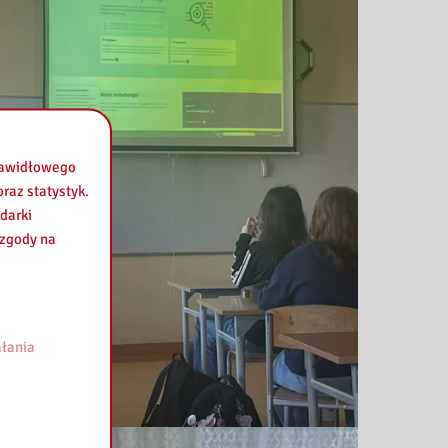
prawidłowego
raz statystyk.
darki
 zgody na
łania