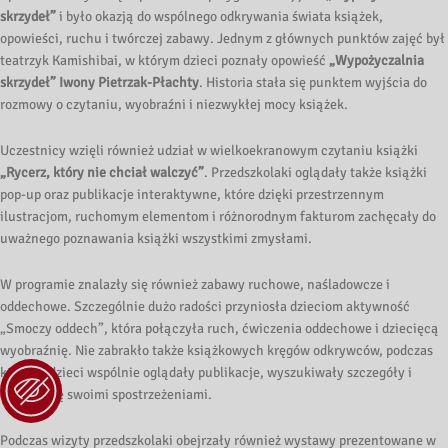
skrzydeł”
i było okazją do wspólnego odkrywania świata książek,
opowieści, ruchu i twórczej zabawy. Jednym z głównych punktów zajęć był
teatrzyk Kamishibai, w którym dzieci poznały opowieść
„Wypożyczalnia
skrzydeł” Iwony Pietrzak-Płachty
. Historia stała się punktem wyjścia do
rozmowy o czytaniu, wyobraźni i niezwykłej mocy książek.
Uczestnicy wzięli również udział w wielkoekranowym czytaniu książki
„Rycerz, który nie chciał walczyć”
. Przedszkolaki oglądały także książki
pop-up oraz publikacje interaktywne, które dzięki przestrzennym
ilustracjom, ruchomym elementom i różnorodnym fakturom zachęcały do
uważnego poznawania książki wszystkimi zmysłami.
W programie znalazły się również zabawy ruchowe, naśladowcze i
oddechowe. Szczególnie dużo radości przyniosła dzieciom aktywność
„Smoczy oddech”, która połączyła ruch, ćwiczenia oddechowe i dziecięcą
wyobraźnię. Nie zabrakło także książkowych kręgów odkrywców, podczas
których dzieci wspólnie oglądały publikacje, wyszukiwały szczegóły i
dzieliły się swoimi spostrzeżeniami.
Podczas wizyty przedszkolaki obejrzały również wystawy prezentowane w