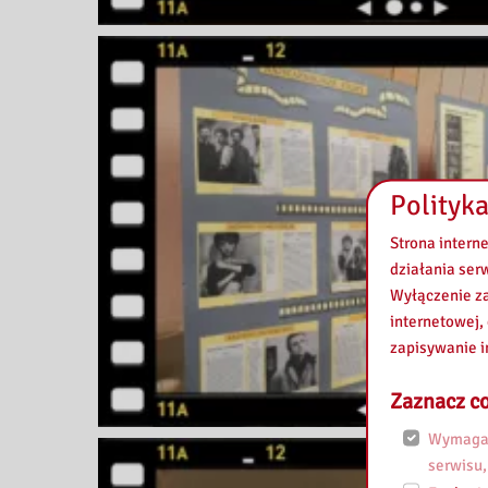
Polityka
Strona intern
działania ser
Wyłączenie za
internetowej,
zapisywanie i
Zaznacz co
Wymagan
serwisu,