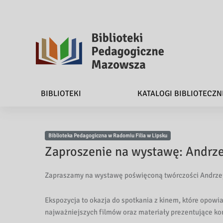
B
i
BIBLIOTEKI
KATALOGI BIBLIOTECZN
b
l
Biblioteka Pedagogiczna w Radomiu Filia w Lipsku
i
Zaproszenie na wystawę: Andrze
o
Zapraszamy na wystawę poświęconą twórczości Andrzeja 
t
Ekspozycja to okazja do spotkania z kinem, które opowia
e
najważniejszych filmów oraz materiały prezentujące kon