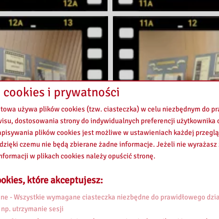
 cookies i prywatności
etowa używa plików cookies (tzw. ciasteczka) w celu niezbędnym do 
wisu, dostosowania strony do indywidualnych preferencji użytkownika o
pisywania plików cookies jest możliwe w ustawieniach każdej przeglą
 dzięki czemu nie będą zbierane żadne informacje. Jeżeli nie wyrażasz
nformacji w plikach cookies należy opuścić stronę.
okies, które akceptujesz:
e - Wszystkie wymagane ciasteczka niezbędne do prawidłowego dzia
 np. utrzymanie sesji