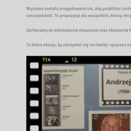
k
Wystawa została przygotowana tak, aby przybliżyć zarówn
i
rzeczywistość. To propozycja dla wszystkich, którzy chc
P
Zachęcamy do odwiedzenia ekspozycji oraz obejrzenia kr
e
To dobra okazja, by zatrzymać się na chwilę i spojrzeć n
d
a
g
o
g
i
c