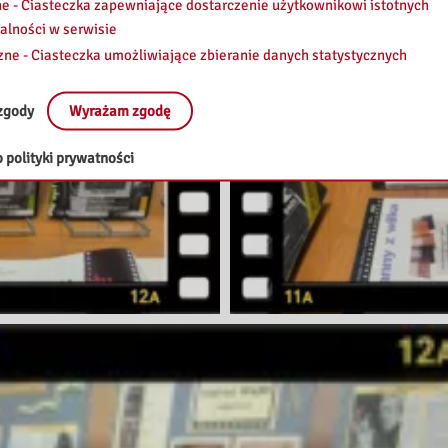
e - Ciasteczka zapewniające dostarczenie użytkownikowi istotnych
alności w serwisie
zne - Ciasteczka umożliwiające zbieranie danych statystycznych
zgody
Wyrażam zgodę
 polityki prywatności