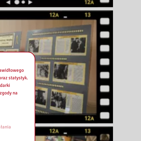
prawidłowego
raz statystyk.
darki
 zgody na
łania