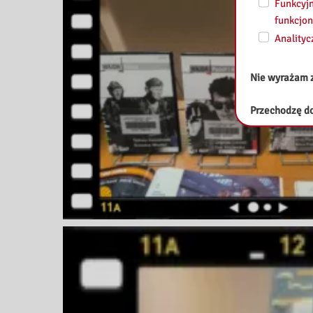
Funkcyjn
funkcjon
Analityc
Nie wyrażam 
Przechodzę do