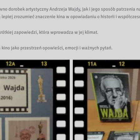
o dorobek artystyczny Andrzeja Wajdy, jak i jego sposób patrzenia na 
ą lepiej zrozumieć znaczenie kina w opowiadaniu o historii i współczes
ótkiej zapowiedzi, która wprowadza w jej klimat.
a kino jako przestrzeń opowieści, emocji i ważnych pytań.