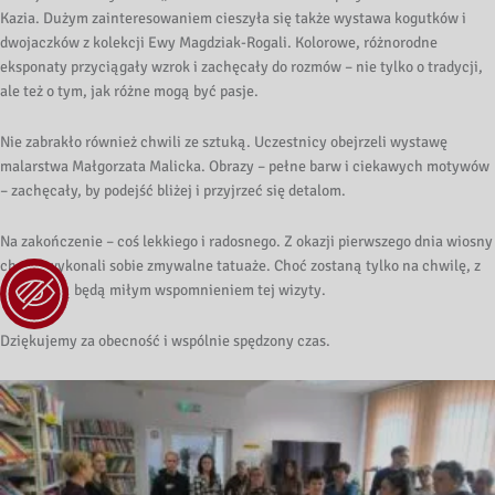
Kazia. Dużym zainteresowaniem cieszyła się także wystawa kogutków i
dwojaczków z kolekcji Ewy Magdziak-Rogali. Kolorowe, różnorodne
eksponaty przyciągały wzrok i zachęcały do rozmów – nie tylko o tradycji,
ale też o tym, jak różne mogą być pasje.
Nie zabrakło również chwili ze sztuką. Uczestnicy obejrzeli wystawę
malarstwa Małgorzata Malicka. Obrazy – pełne barw i ciekawych motywów
– zachęcały, by podejść bliżej i przyjrzeć się detalom.
Na zakończenie – coś lekkiego i radosnego. Z okazji pierwszego dnia wiosny
chętni wykonali sobie zmywalne tatuaże. Choć zostaną tylko na chwilę, z
pewnością będą miłym wspomnieniem tej wizyty.
Dziękujemy za obecność i wspólnie spędzony czas.