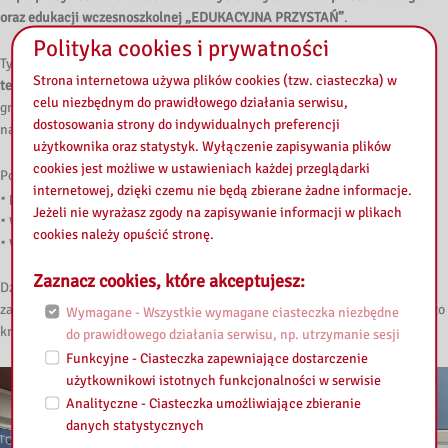
oraz edukacji wczesnoszkolnej „EDUKACYJNA PRZYSTAŃ”
.
Polityka cookies i prywatności
Tym razem uczestnicy wzięli udział w
warsztatach artystycznych o
Strona internetowa używa plików cookies (tzw. ciasteczka) w
tematyce świątecznej
,
które poprowadziła
Aleksandra Banach
– trenerka
celu niezbędnym do prawidłowego działania serwisu,
grup edukacji artystycznej i przedmiotowej w wybranych modułach,
dostosowania strony do indywidualnych preferencji
nauczycielka konsultantka
MSCDN Wydział w Płocku
.
użytkownika oraz statystyk. Wyłączenie zapisywania plików
cookies jest możliwe w ustawieniach każdej przeglądarki
Podczas warsztatów uczestnicy:
internetowej, dzięki czemu nie będą zbierane żadne informacje.
• poznali inspirujące pomysły na zajęcia o tematyce świątecznej,
Jeżeli nie wyrażasz zgody na zapisywanie informacji w plikach
• wykonali kreatywne prace plastyczne oraz dekoracje bożonarodzeniowe,
cookies należy opuścić stronę.
• wymienili się doświadczeniami i dobrymi praktykami.
Zaznacz cookies, które akceptujesz:
Dziękujemy prowadzącej oraz wszystkim uczestnikom za obecność,
zaangażowanie i twórczą atmosferę. Było inspirująco, świątecznie i bardzo
Wymagane - Wszystkie wymagane ciasteczka niezbędne
kreatywnie!
do prawidłowego działania serwisu, np. utrzymanie sesji
Funkcyjne - Ciasteczka zapewniające dostarczenie
użytkownikowi istotnych funkcjonalności w serwisie
Analityczne - Ciasteczka umożliwiające zbieranie
danych statystycznych