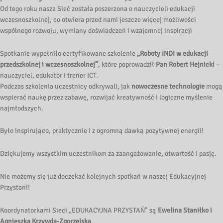
Od tego roku nasza Sieć została poszerzona o nauczycieli edukacji
wczesnoszkolnej, co otwiera przed nami jeszcze więcej możliwości
wspólnego rozwoju, wymiany doświadczeń i wzajemnej inspiracji
Spotkanie wypełniło certyfikowane szkolenie
„Roboty INDI w edukacji
przedszkolnej i wczesnoszkolnej”
, które poprowadził
Pan Robert Hejnicki
–
nauczyciel, edukator i trener ICT.
Podczas szkolenia uczestnicy odkrywali, jak
nowoczesne technologie
mogą
wspierać naukę przez zabawę, rozwijać kreatywność i logiczne myślenie
najmłodszych.
Było inspirująco, praktycznie i z ogromną dawką pozytywnej energii!
Dziękujemy wszystkim uczestnikom za zaangażowanie, otwartość i pasję.
Nie możemy się już doczekać kolejnych spotkań w naszej Edukacyjnej
Przystani!
Koordynatorkami Sieci „EDUKACYJNA PRZYSTAŃ” są
Ewelina Staniłko i
Agnieszka Krzywda-Zgorzelska
.