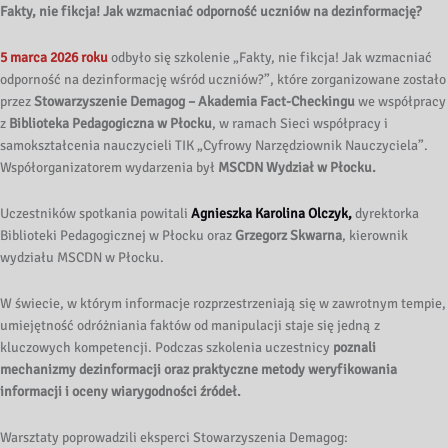
Fakty, nie fikcja! Jak wzmacniać odporność uczniów na dezinformację?
5 marca 2026 roku
odbyło się szkolenie „Fakty, nie fikcja! Jak wzmacniać
odporność na dezinformację wśród uczniów?”, które zorganizowane zostało
przez
Stowarzyszenie Demagog – Akademia Fact-Checkingu
we współpracy
z
Biblioteka Pedagogiczna w Płocku
, w ramach Sieci współpracy i
samokształcenia nauczycieli TIK „Cyfrowy Narzędziownik Nauczyciela”.
Współorganizatorem wydarzenia był
MSCDN Wydział w Płocku.
Uczestników spotkania powitali
Agnieszka Karolina Olczyk,
dyrektorka
Biblioteki Pedagogicznej w Płocku oraz
Grzegorz Skwarna
, kierownik
wydziału MSCDN w Płocku.
W świecie, w którym informacje rozprzestrzeniają się w zawrotnym tempie,
umiejętność odróżniania faktów od manipulacji staje się jedną z
kluczowych kompetencji. Podczas szkolenia uczestnicy
poznali
mechanizmy dezinformacji oraz praktyczne metody weryfikowania
informacji i oceny wiarygodności źródeł.
Warsztaty poprowadzili eksperci Stowarzyszenia Demagog: