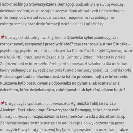
Fact-checkingu Stowarzyszenia Demagog
, podzieliły się swoją wiedzą i
doświadczeniem, dostarczając uczestnikom aktualnych i niezbędnych
informacji dot. metod rozpoznawania, reagowania i zapobiegania
cyberprzemocy oraz dezinformacji wśród dzieci i młodzieży.
Niezwykle aktualny i ważny temat:
Zjawisko cyberprzemocy. Jak
rozpoznawać, reagować i przeciwdziałać?
zaprezentowała
Anna Słupska
–
psycholog, psychoterapeutka, ekspertka Działu Profilaktyki Cyberzagrożeń
w NASK-PIB, pracująca w Zespole ds. Ochrony Dzieci i Młodzieży przed
Zagrożeniami w Internecie. Prelegentka prowadzi szkolenia dla uczniów,
kadry pedagogicznej, rodziców oraz funkcjonariuszy policji ds. profilaktyki.
Podczas spotkania omówiona została istota problemu hejtu w internecie.
Kluczowe było poszukiwanie odpowiedzi na pytanie jak rozmawiać z
dzieckiem, które doświadczyło, zainicjowało lub było świadkiem hejtu?
Drugą część spotkania poprowadziła
Agnieszka Tobijasiewicz
z
Akademii Fact-checkingu Stowarzyszenia Demagog
, która poruszyła
tematy dotyczące
rozpoznawania fake newsów i walki z dezinformacją.
Zaprezentowane zostały materiały edukacyjne do wykorzystania przez
nauczycieli wspierające rozwój krytycznego myślenia u uczniów, a także