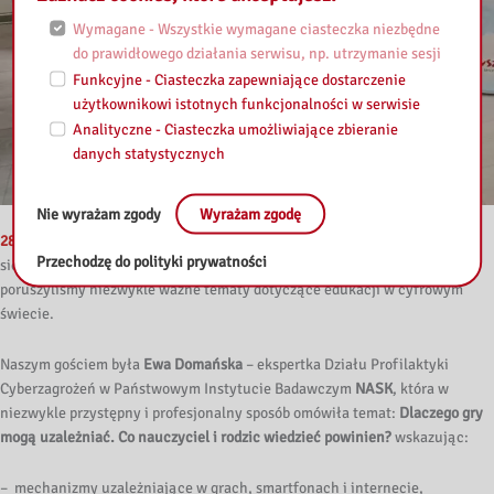
Wymagane - Wszystkie wymagane ciasteczka niezbędne
do prawidłowego działania serwisu, np. utrzymanie sesji
Funkcyjne - Ciasteczka zapewniające dostarczenie
użytkownikowi istotnych funkcjonalności w serwisie
Analityczne - Ciasteczka umożliwiające zbieranie
danych statystycznych
Nie wyrażam zgody
Wyrażam zgodę
28 kwietnia 2025 r.
odbyło się kolejne inspirujące spotkanie uczestników
Przechodzę do polityki prywatności
sieci „TIK – Cyfrowy Narzędziownik Nauczyciela”, podczas którego
poruszyliśmy niezwykle ważne tematy dotyczące edukacji w cyfrowym
świecie.
Naszym gościem była
Ewa Domańska
– ekspertka Działu Profilaktyki
Cyberzagrożeń w Państwowym Instytucie Badawczym
NASK
, która w
niezwykle przystępny i profesjonalny sposób omówiła temat:
Dlaczego gry
mogą uzależniać. Co nauczyciel i rodzic wiedzieć powinien?
wskazując:
– mechanizmy uzależniające w grach, smartfonach i internecie,