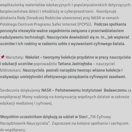
współautorką materiałów edukacyjnych i popularyzatorskich dotyczących
bezpieczeństwa dzieci i młodzieży w cyberprzestrzeni. Koordynuje
działania Rady Doradczej Rodziców utworzonej przy NASK w ramach
Polskiego Centrum Programu Safer Internet (PCPSI).
Podczas spotkania
poruszyła niezwykle ważne zagadnienia związane z przeciwdziałaniem
nadużywaniu technologii. Nauczyciele dowiedzieli się m. in., jak wspierać
uczniów i ich rodziny w radzeniu sobie z wyzwaniami cyfrowego świata.
Warsztaty:
Wakelet – tworzymy kolekcje przydatne w pracy nauczyciela
i edukacji uczniów
poprowadziła
Tatiana Jastrzębska
– nauczyciel
bibliotekarz.
Nauczyciele poznali narzędzie tworząc własne kolekcje i
nabywając umiejętności efektywnego zarządzania cyfrowymi zasobami.
Serdecznie dziękujemy
NASK – Państwowemu Instytutowi Badawczemu
za
współpracę! Mamy nadzieję na kontynuację wspólnych działań w zakresie
edukacji medialnej i cyfrowej.
Wszystkim uczestnikom dziękuję za udział w Sieci
„TIK Cyfrowy
Narzędziownik Nauczyciela”. Zapraszam na kolejne spotkania i zachęcam
do współpracy.