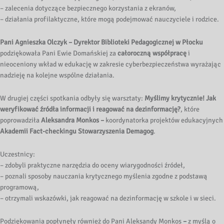
– zalecenia dotyczące bezpiecznego korzystania z ekranów,
– działania profilaktyczne, które mogą podejmować nauczyciele i rodzice.
Pani Agnieszka Olczyk – Dyrektor Biblioteki Pedagogicznej w Płocku
podziękowała Pani Ewie Domańskiej
za
całoroczną współpracę
i
nieoceniony wkład w edukację w zakresie cyberbezpieczeństwa wyrażając
nadzieję na kolejne wspólne działania.
W drugiej części spotkania odbyły się warsztaty:
Myślimy krytycznie! Jak
weryfikować źródła informacji i reagować na dezinformację?
, które
poprowadziła
Aleksandra Monkos –
koordynatorka projektów edukacyjnych
Akademii Fact-checkingu Stowarzyszenia Demagog
.
Uczestnicy:
– zdobyli praktyczne narzędzia do oceny wiarygodności źródeł,
– poznali sposoby nauczania krytycznego myślenia zgodne z podstawą
programową,
– otrzymali wskazówki, jak reagować na dezinformację w szkole i w sieci.
Podziękowania popłynęły również do Pani Aleksandy Monkos
–
z myślą o