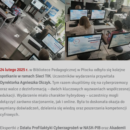
24 lutego 2025 r.
w Bibliotece Pedagogicznej w Płocku odbyło się kolejne
spotkanie w ramach Sieci TIK
. Uczestników wydarzenia przywitała
Dyrektorka Agnieszka Olczyk.
Tym razem skupiliśmy się na cyberprzemocy
oraz walce z dezinformacją – dwóch kluczowych wyzwaniach współczesnej
edukacji. Wydarzenie miało charakter hybrydowy – uczestnicy mogli
dołączyć zarówno stacjonarnie, jak i online. Była to doskonała okazja do
wymiany doświadczeń, dzielenia się wiedzą oraz poszerzania kompetencji
cyfrowych.
Ekspertki z
Działu Profilaktyki Cyberzagrożeń w NASK-PIB
oraz
Akademii