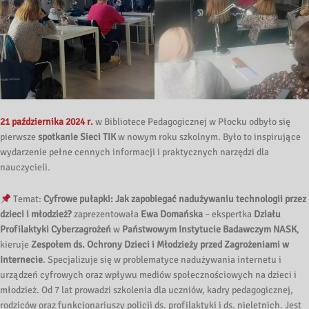
21 października 2024 r.
w Bibliotece Pedagogicznej w Płocku odbyło się
pierwsze
spotkanie Sieci TIK
w nowym roku szkolnym. Było to inspirujące
wydarzenie pełne cennych informacji i praktycznych narzędzi dla
nauczycieli.
Temat:
Cyfrowe pułapki: Jak zapobiegać nadużywaniu technologii przez
dzieci i młodzież?
zaprezentowała
Ewa Domańska
– ekspertka
Działu
Profilaktyki Cyberzagrożeń
w
Państwowym Instytucie Badawczym NASK
,
kieruje
Zespołem ds. Ochrony Dzieci i Młodzieży przed Zagrożeniami w
Internecie
. Specjalizuje się w problematyce nadużywania internetu i
urządzeń cyfrowych oraz wpływu mediów społecznościowych na dzieci i
młodzież. Od 7 lat prowadzi szkolenia dla uczniów, kadry pedagogicznej,
rodziców oraz funkcjonariuszy policji ds. profilaktyki i ds. nieletnich. Jest