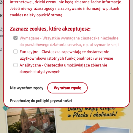
internetowej, dzięki czemu nie będą zbierane żadne informacje.
Zgoda rodzica/opiekuna prawnego na wykorzystanie wizerunku dziecka
Jeżeli nie wyrażasz zgody na zapisywanie informacji w plikach
cookies należy opuścić stronę.
Klauzula informacyjna RODO
Zaznacz cookies, które akceptujesz:
Życzymy Państwu udanych, słonecznych wakacji, pełnych odpoczynku
oraz niezapomnianych, fascynujących przygód literackich!
Wymagane - Wszystkie wymagane ciasteczka niezbędne
do prawidłowego działania serwisu, np. utrzymanie sesji
Z niecierpliwością czekamy na Wasze wakacyjne kadry!
Funkcyjne - Ciasteczka zapewniające dostarczenie
użytkownikowi istotnych funkcjonalności w serwisie
Analityczne - Ciasteczka umożliwiające zbieranie
danych statystycznych
Nie wyrażam zgody
Wyrażam zgodę
Przechodzę do polityki prywatności