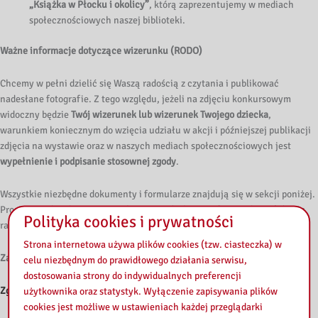
„Książka w Płocku i okolicy”
, którą zaprezentujemy w mediach
społecznościowych naszej biblioteki.
Ważne informacje dotyczące wizerunku (RODO)
Chcemy w pełni dzielić się Waszą radością z czytania i publikować
nadesłane fotografie. Z tego względu, jeżeli na zdjęciu konkursowym
widoczny będzie
Twój wizerunek lub wizerunek Twojego dziecka
,
warunkiem koniecznym do wzięcia udziału w akcji i późniejszej publikacji
zdjęcia na wystawie oraz w naszych mediach społecznościowych jest
wypełnienie i podpisanie stosownej zgody
.
Wszystkie niezbędne dokumenty i formularze znajdują się w sekcji poniżej.
Prosimy o ich pobranie, uzupełnienie i odesłanie w formie skanu/zdjęcia
Polityka cookies i prywatności
razem z fotografią wakacyjną.
Strona internetowa używa plików cookies (tzw. ciasteczka) w
Załączniki do pobrania:
celu niezbędnym do prawidłowego działania serwisu,
dostosowania strony do indywidualnych preferencji
Zgoda na wykorzystanie wizerunku (osoba pełnoletnia)
użytkownika oraz statystyk. Wyłączenie zapisywania plików
cookies jest możliwe w ustawieniach każdej przeglądarki