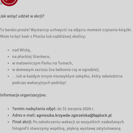
głównej!
Jak wziąć udział w akcji?
To bardzo proste! Wystarczy uchwycić na zdjęciu moment czytania książki.
Może to być kadr z Płocka lub najbliższej okolicy:
nad Wisłą,
na płockiej Starówce,
w malowniczym Parku na Tumach,
w domowym zaciszu (na balkonie czy w ogrodzie),
…lub w każdym innym niezwykłym zakątku, który odwiedzicie
podczas wakacyjnych podróży!
Informacje organizacyjne:
Termin nadsyłania zdjęć:
do 31 sierpnia 2026 r.
Adres e-mail:
agnieszka.krzywda-zgorzelska@bpplock.pl
Finał akcji:
Po zakończeniu wakacji ze wszystkich nadesłanych
fotografii stworzymy wspólną, piękną wystawę zatytułowaną