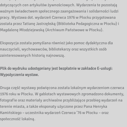
dotyczących cen artykułów żywnościowych. Wydarzenia te pozostają
ważnym świadectwem społecznego zaangażowania i solidarności ludzi
pracy. Wystawa dot. wydarzeń Czerwca 1976 w Płocku przygotowana
została przez Tatianę Jastrzębską (Biblioteka Pedagogiczna w Płocku) i
Magdalenę Młodziejewską (Archiwum Państwowe w Płocku).
Ekspozycja została pomyślana również jako pomoc dydaktyczna dla
nauczycieli, wychowawców, bibliotekarzy oraz wszystkich osób
zainteresowanych historią najnowszą.
Plik do wydruku udostępniany jest bezpłatnie w zakładce E-usługi:
Wypożyczenia wystaw.
Druga część wystawy poświęcona została lokalnym wydarzeniom czerwca
1976 roku w Płocku. W gablotach wystawowych zgromadzono dokumenty,
fotografie oraz materiały archiwalne przybliżające przebieg wydarzeń na
terenie miasta, a także eksponaty użyczone przez Pana Henryka
Kamińskiego – uczestnika wydarzeń Czerwca ’76 w Płocku – oraz
społeczność lokalną.