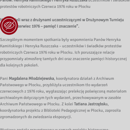
Panów: Henryka Kamińskiego i Henryka Ruszczaka
uczestników i świadków
protestów robotniczych Czerwca 1976 roku w Płocku
Nauczycieli wraz z drużynami uczestniczącymi w Drużynowym Turnieju
Wiedzy „Czerwiec 1976 – pamięć i znaczenie”.
Szczególnym momentem spotkania były wspomnienia Panów Henryka
Kamińskiego i Henryka Ruszczaka – uczestników i świadków protestów
robotniczych Czerwca 1976 roku w Płocku. Ich poruszające relacje
przypomniały atmosferę tamtych dni oraz znaczenie pamięci historycznej
dla kolejnych pokoleń.
Pani
Magdalena Młodziejewska
, koordynatora działań z Archiwum
Państwowego w Płocku, przybliżyła uczestnikom tło wydarzeń
czerwcowych z 1976 roku, wygłaszając prelekcję poświęconą materiałom
archiwalnym dotyczącym tych wydarzeń, przechowywanym w zasobie
Archiwum Państwowego w Płocku. Z kolei
Tatiana Jastrzębsk
a,
koordynatorka projektu z Biblioteki Pedagogicznej w Płocku, zaprosiła
zgromadzonych do zwiedzania ekspozycji.
Wystawa została przygotowana w ramach projektu historyczno-