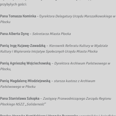
przybyłych gości:
Pana Tomasza Kominka
– D
yrektora Delegatury Urzędu Marszałkowskiego w
Płocku
Pana Alberta Dynę
–
Sekretarza Miasta Płocka
Panią Ingę Kujawę-Zawadzką
–
Kierownik Referatu Kultury w Wydziale
Kultury i Wspierania Inicjatyw Społecznych Urzędu Miasta Płocka
Panią Agnieszkę Wojciechowską
–
Dyrektora Archiwum Państwowego w
Płocku
,
Panią Magdalenę Młodziejewską
–
starsza kustosz z Archiwum
Państwowego w Płocku
Pana Stanisława Szkopka
–
Zastępcę Przewodniczącego Zarządu Regionu
Płockiego NSZZ „Solidarność”