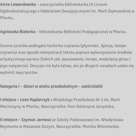
Anna Lewandowska
– nauczycielka bibliotekarka III Liceum
Ogólnokształcącego z Oddziałami Dwujęzycznymi im. Marii Dąbrowskiej w
Płocku,
Agnieszka Białecka
– bibliotekarka Biblioteki Pedagogicznej w Płocku.
Ocenie jurorów podlegała technika czytania (płynność, dykcja, tempo
czytania) oraz sposób interpretacji tekstu poprzez wykorzystanie środków
artystycznego wyrazu (takich jak: pauzowanie, tempo, modulacja głosu i
jego natężenie). Decyzja nie była łatwa, ale po długich naradach udało się
wyłonić zwycięzców.
Kategoria I – dzieci w wieku przedszkolnym – sześciolatki
I miejsce – Leon Kaplarczyk
z Miejskiego Przedszkola Nr 1 im. Marii
Macieszyny w Płocku, Nauczycielka: Pani Katarzyna Jarzyńska,
II miejsce – Szymon Jarmosz
ze Szkoły Podstawowej im. Władysława
Reymonta w Maszewie Dużym, Nauczycielka: Monika Wiśniewska,