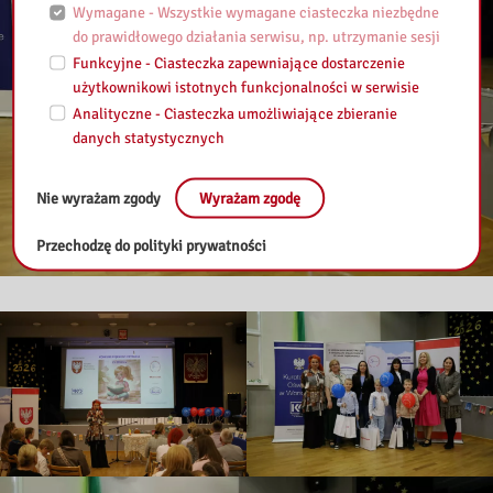
Wymagane - Wszystkie wymagane ciasteczka niezbędne
do prawidłowego działania serwisu, np. utrzymanie sesji
Funkcyjne - Ciasteczka zapewniające dostarczenie
użytkownikowi istotnych funkcjonalności w serwisie
Analityczne - Ciasteczka umożliwiające zbieranie
danych statystycznych
Nie wyrażam zgody
Wyrażam zgodę
Przechodzę do polityki prywatności