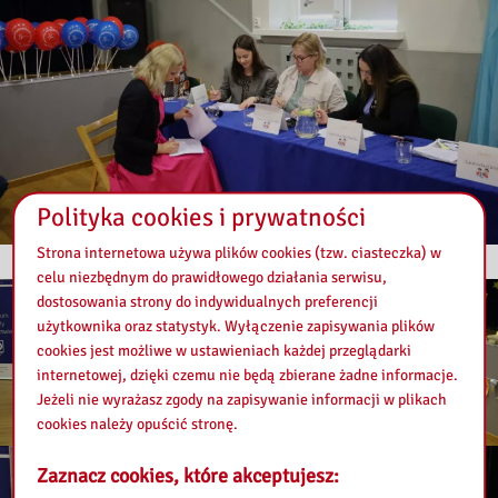
Polityka cookies i prywatności
Strona internetowa używa plików cookies (tzw. ciasteczka) w
celu niezbędnym do prawidłowego działania serwisu,
dostosowania strony do indywidualnych preferencji
użytkownika oraz statystyk. Wyłączenie zapisywania plików
cookies jest możliwe w ustawieniach każdej przeglądarki
internetowej, dzięki czemu nie będą zbierane żadne informacje.
Jeżeli nie wyrażasz zgody na zapisywanie informacji w plikach
cookies należy opuścić stronę.
Zaznacz cookies, które akceptujesz: