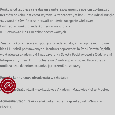
Konkurs od lat cieszy się dużym zainteresowaniem, a poziom czytających
uczniów co roku jest coraz wyższy. W tegorocznym konkursie udział wzięło
41 uczestników
. Reprezentowali oni dwie kategorie wiekowe:
I – dzieci w wieku przedszkolnym – sześciolatki
II – uczniowie klas I-III szkół podstawowych
Zmagania konkursowe rozpoczęły przedszkolaki, a następnie uczniowie
klas I-III szkół podstawowych. Konkurs poprowadziła
Pani Dorota Dądzik
,
wykładowca akademicki i nauczycielka Szkoły Podstawowej z Oddziałami
Integracyjnymi nr 11 im. Bolesława Chrobrego w Płocku. Prowadząca
umilała czas dzieciom organizując przeróżne zabawy.
Komisja konkursowa obradowała w składzie:
Agnieszka Grażul-Luft
– wykładowca Akademii Mazowieckiej w Płocku,
Agnieszka Stachurska
– redaktorka naczelna gazety „PetroNews” w
Płocku,