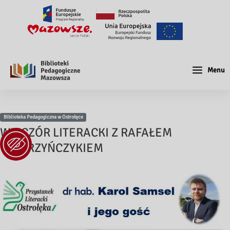
Menu
Biblioteka Pedagogiczna w Ostrołęce
WIECZÓR LITERACKI Z RAFAŁEM
WAWRZYŃCZYKIEM