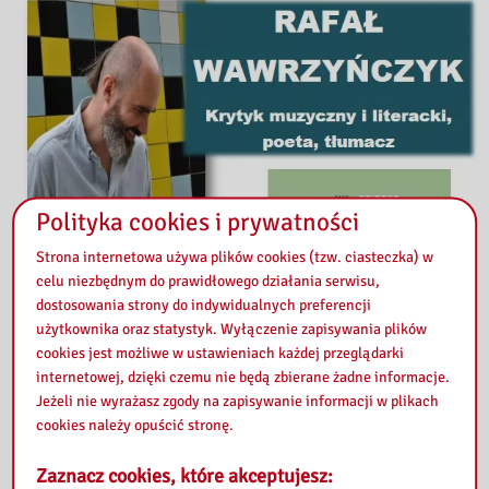
Polityka cookies i prywatności
Strona internetowa używa plików cookies (tzw. ciasteczka) w
celu niezbędnym do prawidłowego działania serwisu,
dostosowania strony do indywidualnych preferencji
użytkownika oraz statystyk. Wyłączenie zapisywania plików
cookies jest możliwe w ustawieniach każdej przeglądarki
internetowej, dzięki czemu nie będą zbierane żadne informacje.
Jeżeli nie wyrażasz zgody na zapisywanie informacji w plikach
cookies należy opuścić stronę.
Zaznacz cookies, które akceptujesz: