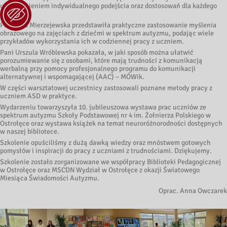
uwzględnieniem indywidualnego podejścia oraz dostosowań dla każdego
ucznia.
Pani Ewa Mierzejewska przedstawiła praktyczne zastosowanie myślenia
obrazowego na zajęciach z dziećmi w spektrum autyzmu, podając wiele
przykładów wykorzystania ich w codziennej pracy z uczniem.
Pani Urszula Wróblewska pokazała, w jaki sposób można ułatwić
porozumiewanie się z osobami, które mają trudności z komunikacją
werbalną przy pomocy profesjonalnego programu do komunikacji
alternatywnej i wspomagającej (AAC) – MÓWik.
W części warsztatowej uczestnicy zastosowali poznane metody pracy z
uczniem ASD w praktyce.
Wydarzeniu towarzyszyła 10. jubileuszowa wystawa prac uczniów ze
spektrum autyzmu Szkoły Podstawowej nr 4 im. Żołnierza Polskiego w
Ostrołęce oraz wystawa książek na temat neuroróżnorodności dostępnych
w naszej bibliotece.
Szkolenie opuściliśmy z dużą dawką wiedzy oraz mnóstwem gotowych
pomysłów i inspiracji do pracy z uczniami z trudnościami. Dziękujemy.
Szkolenie zostało zorganizowane we współpracy Biblioteki Pedagogicznej
w Ostrołęce oraz MSCDN Wydział w Ostrołęce z okazji Światowego
Miesiąca Świadomości Autyzmu.
Oprac. Anna Owczarek