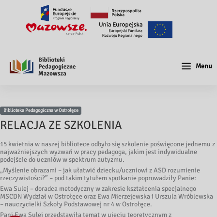
Menu
Biblioteka Pedagogiczna w Ostrołęce
RELACJA ZE SZKOLENIA
15 kwietnia w naszej bibliotece odbyło się szkolenie poświęcone jednemu z
najważniejszych wyzwań w pracy pedagoga, jakim jest indywidualne
podejście do uczniów w spektrum autyzmu.
„Myślenie obrazami – jak ułatwić dziecku/uczniowi z ASD rozumienie
rzeczywistości?” – pod takim tytułem spotkanie poprowadziły Panie:
Ewa Sulej – doradca metodyczny w zakresie kształcenia specjalnego
MSCDN Wydział w Ostrołęce oraz Ewa Mierzejewska i Urszula Wróblewska
– nauczycielki Szkoły Podstawowej nr 4 w Ostrołęce.
Pani Ewa Sulej przedstawiła temat w ujęciu teoretycznym z