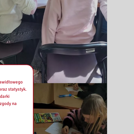
prawidłowego
raz statystyk.
darki
 zgody na