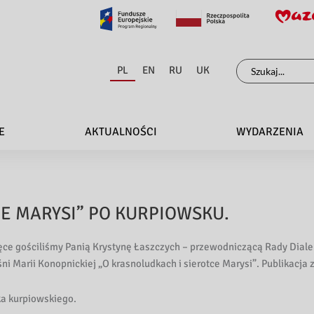
Szukaj
PL
EN
RU
UK
dla:
E
AKTUALNOŚCI
WYDARZENIA
E MARYSI” PO KURPIOWSKU.
ęce gościliśmy Panią Krystynę Łaszczych – przewodniczącą Rady Diale
śni Marii Konopnickiej „O krasnoludkach i sierotce Marysi”. Publikacj
ka kurpiowskiego.