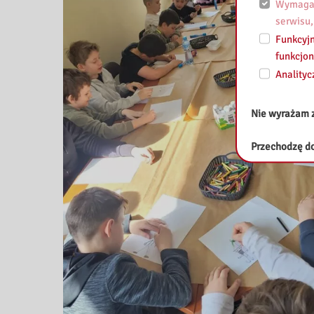
Wymagan
serwisu,
Funkcyjn
funkcjon
Analityc
Nie wyrażam 
Przechodzę do