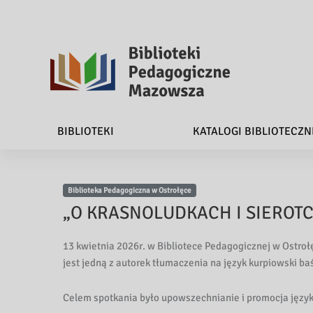
B
i
BIBLIOTEKI
KATALOGI BIBLIOTECZN
b
l
Biblioteka Pedagogiczna w Ostrołęce
i
„O KRASNOLUDKACH I SIEROTC
o
13 kwietnia 2026r. w Bibliotece Pedagogicznej w Ostroł
t
jest jedną z autorek tłumaczenia na język kurpiowski ba
e
Celem spotkania było upowszechnianie i promocja języ