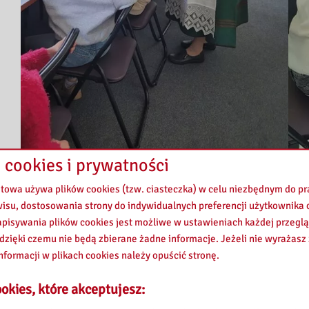
 cookies i prywatności
etowa używa plików cookies (tzw. ciasteczka) w celu niezbędnym do 
wisu, dostosowania strony do indywidualnych preferencji użytkownika o
pisywania plików cookies jest możliwe w ustawieniach każdej przeglą
 dzięki czemu nie będą zbierane żadne informacje. Jeżeli nie wyrażasz
nformacji w plikach cookies należy opuścić stronę.
okies, które akceptujesz: