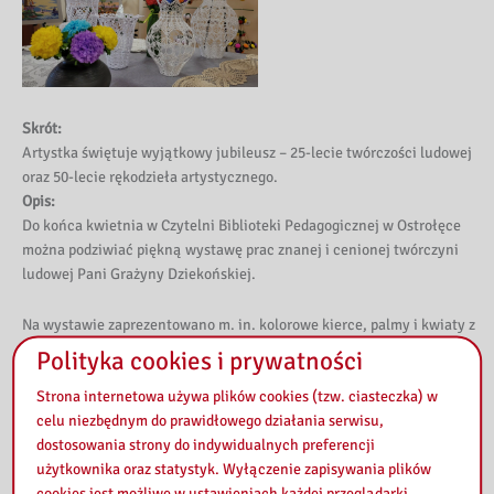
Skrót:
Artystka świętuje wyjątkowy jubileusz – 25-lecie twórczości ludowej
oraz 50-lecie rękodzieła artystycznego.
Opis:
Do końca kwietnia w Czytelni Biblioteki Pedagogicznej w Ostrołęce
można podziwiać piękną wystawę prac znanej i cenionej twórczyni
ludowej Pani Grażyny Dziekońskiej.
Na wystawie zaprezentowano m. in. kolorowe kierce, palmy i kwiaty z
bibuły, koronkowe anioły i serwety oraz obrazy wykonane ściegiem
Polityka cookies i prywatności
krzyżykowym.
Strona internetowa używa plików cookies (tzw. ciasteczka) w
celu niezbędnym do prawidłowego działania serwisu,
Gratulujemy pięknego jubileuszu i wyjątkowej wystawy!
dostosowania strony do indywidualnych preferencji
użytkownika oraz statystyk. Wyłączenie zapisywania plików
cookies jest możliwe w ustawieniach każdej przeglądarki