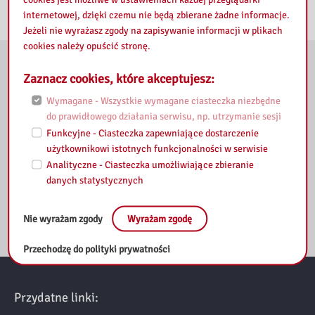
Miejsce:
Biblioteka Pedagogiczna w Ostrołęce
internetowej, dzięki czemu nie będą zbierane żadne informacje.
Jeżeli nie wyrażasz zgody na zapisywanie informacji w plikach
cookies należy opuścić stronę.
Początek wydarzenia:
10 kwietnia 2026, 00:00
Zaznacz cookies, które akceptujesz:
Koniec wydarzenia:
30 kwietnia 2026, 00:00
Wymagane - Wszystkie wymagane ciasteczka niezbędne
do prawidłowego działania serwisu, np. utrzymanie sesji
Funkcyjne - Ciasteczka zapewniające dostarczenie
Kontakt
użytkownikowi istotnych funkcjonalności w serwisie
Tel:
29 764 21 29 wew. 28
Analityczne - Ciasteczka umożliwiające zbieranie
danych statystycznych
Przejdź do strony Partnera
Nie wyrażam zgody
Wyrażam zgodę
Przechodzę do polityki prywatności
Przydatne linki: