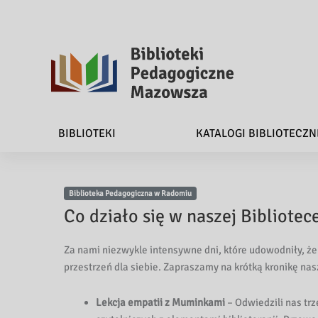
B
i
BIBLIOTEKI
KATALOGI BIBLIOTECZN
b
l
Biblioteka Pedagogiczna w Radomiu
i
Co działo się w naszej Bibliote
o
Za nami niezwykle intensywne dni, które udowodniły, że
t
przestrzeń dla siebie. Zapraszamy na krótką kronikę na
e
Lekcja empatii z Muminkami
– Odwiedzili nas trz