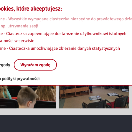
okies, które akceptujesz:
e - Wszystkie wymagane ciasteczka niezbędne do prawidłowego dzia
 np. utrzymanie sesji
e - Ciasteczka zapewniające dostarczenie użytkownikowi istotnych
alności w serwisie
zne - Ciasteczka umożliwiające zbieranie danych statystycznych
zgody
Wyrażam zgodę
 polityki prywatności