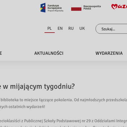
Szukaj
PL
EN
RU
UK
dla:
E
AKTUALNOŚCI
WYDARZENIA
ce w mijającym tygodniu?
 biblioteka to miejsce łączące pokolenia. Od najmłodszych przedszkol
szych ostatnich wydarzeń!
ecioklasiści z Publicznej Szkoły Podstawowej nr 29 z Oddziałami Integ