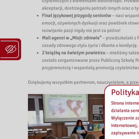
k
czytelniczych z elementami biblioterapii. Przew
akceptacji, dostrzeganiu potrzeb innych oraz o t
i
Finał językowej przygody seniorów
– nasi wspania
emocji, ożywionych dyskusji oraz powtórek słow
P
rozwijanie pasji nigdy nie jest za późno!
Mali agenci w „Misji: zdrowie”
– przedszkolaki z
e
zasady zdrowego stylu życia i dbania o kondycję.
d
Z książką na świeżym powietrzu
– mieliśmy także
zostało zorganizowane przez Publiczną Szkołę Po
a
przyjemnością i wspaniałą promocją czytelnictw
g
Dziękujemy wszystkim partnerom, nauczycielom, a przede
Polityka
o
Strona intern
g
działania ser
i
Wyłączenie za
internetowej,
c
zapisywanie i