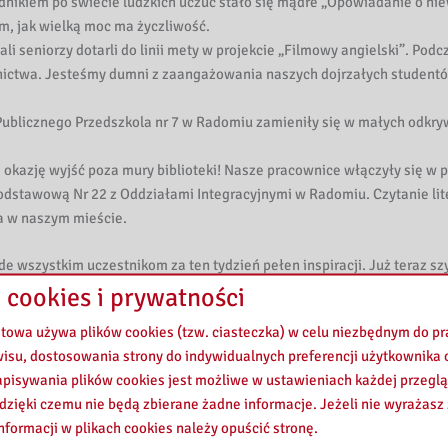
odnikiem po świecie ludzkich uczuć stało się mądre „Opowiadanie o n
ym, jak wielką moc ma życzliwość.
li seniorzy dotarli do linii mety w projekcie „Filmowy angielski”. Pod
nictwa. Jesteśmy dumni z zaangażowania naszych dojrzałych studentów
 Publicznego Przedszkola nr 7 w Radomiu zamieniły się w małych odkr
 okazję wyjść poza mury biblioteki! Nasze pracownice włączyły się w 
dstawową Nr 22 z Oddziałami Integracyjnymi w Radomiu. Czytanie liter
a w naszym mieście.
 wszystkim uczestnikom za ten tydzień pełen inspiracji. Już teraz sz
 cookies i prywatności
etowa używa plików cookies (tzw. ciasteczka) w celu niezbędnym do 
wisu, dostosowania strony do indywidualnych preferencji użytkownika o
pisywania plików cookies jest możliwe w ustawieniach każdej przeglą
 dzięki czemu nie będą zbierane żadne informacje. Jeżeli nie wyrażasz
nformacji w plikach cookies należy opuścić stronę.