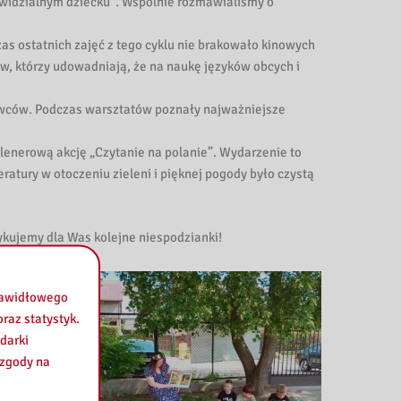
iewidzialnym dziecku”. Wspólnie rozmawialiśmy o
czas ostatnich zajęć z tego cyklu nie brakowało kinowych
, którzy udowadniają, że na naukę języków obcych i
ywców. Podczas warsztatów poznały najważniejsze
plenerową akcję „Czytanie na polanie”. Wydarzenie to
atury w otoczeniu zieleni i pięknej pogody było czystą
ykujemy dla Was kolejne niespodzianki!
prawidłowego
raz statystyk.
darki
 zgody na