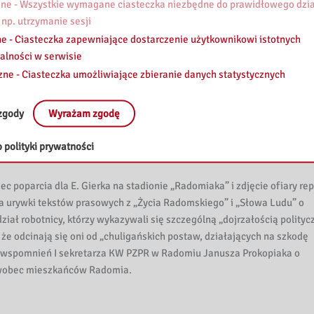
e - Wszystkie wymagane ciasteczka niezbędne do prawidłowego dzia
u – od godz. 14.50, gdy nastąpiło podpalenie budynku KW PZPR poprze
 np. utrzymanie sesji
, kiedy walki uliczne przeniosły się na peryferia i wygasły. Osi czasu
e - Ciasteczka zapewniające dostarczenie użytkownikowi istotnych
wca 1976 r. , dwie archiwalne fotografie, przedstawiające: podpalo
alności w serwisie
OMO oraz mapa pokazująca trasę przemarszu demonstrantów.
zne - Ciasteczka umożliwiające zbieranie danych statystycznych
zgody
Wyrażam zgodę
w Radomia: represje prawne, pozaprawne i partyjne. Informacje w f
 polityki prywatności
az opis najważniejszych działań odwetowych ze strony władz.
c poparcia dla E. Gierka na stadionie „Radomiaka” i zdjęcie ofiary rep
 urywki tekstów prasowych z „Życia Radomskiego” i „Słowa Ludu” o
ział robotnicy, którzy wykazywali się szczególną „dojrzałością politycz
że odcinają się oni od „chuligańskich postaw, działających na szkodę
ze wspomnień I sekretarza KW PZPR w Radomiu Janusza Prokopiaka o
 wobec mieszkańców Radomia.