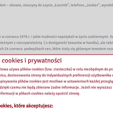
adom – obuwia, maszyny do szycia „Łucznik”, telefonu „Jaskier”, wyrob
w czerwcu 1976 r. i jakie trudności napotykali w życiu codziennymi. Il
zbieżnymi z rzeczywistością ( o dostępność towarów w handlu), ale tak
nych 24 czerwca podwyżkach cen, które stały się głównym tematem ro
 cookies i prywatności
etowa używa plików cookies (tzw. ciasteczka) w celu niezbędnym do 
wisu, dostosowania strony do indywidualnych preferencji użytkownika o
botniczego w dniu 25 czerwca 1976 r. w Radomiu, począwszy od godz. 6
pisywania plików cookies jest możliwe w ustawieniach każdej przeglą
trantów wtargnęła do gmachu Komitetu Wojewódzkiego KCPZ. Trzy Ilust
 dzięki czemu nie będą zbierane żadne informacje. Jeżeli nie wyrażasz
icach miasta oraz wnętrze budynku Komitetu.
nformacji w plikach cookies należy opuścić stronę.
okies, które akceptujesz: