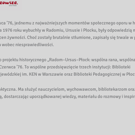
a ’76, jednemu z najważniejszych momentów społecznego oporu w hi
ca 1976 roku wybuchły w Radomiu, Ursusie i Płocku, były odpowiedzią 
 żywności. Choć zostały brutalnie stłumione, zapisały się trwale w
wu wobec niesprawiedliwości.
 projektu historycznego „Radom–Ursus–Płock: wspólna rana, wspóln
zerwca ’76. To wspólne przedsięwzięcie trzech instytucji: Biblioteki
jewódzkiej im. KEN w Warszawie oraz Biblioteki Pedagogicznej w Płoc
aktyczna. Ma służyć nauczycielom, wychowawcom, bibliotekarzom ora
 dostarczając uporządkowanej wiedzy, materiału do rozmowy i inspir
,