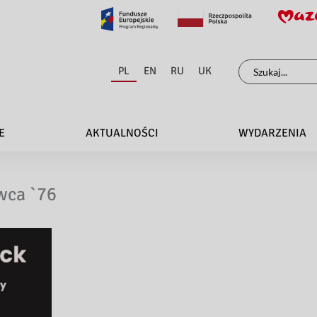
Szukaj
PL
EN
RU
UK
dla:
E
AKTUALNOŚCI
WYDARZENIA
wca `76