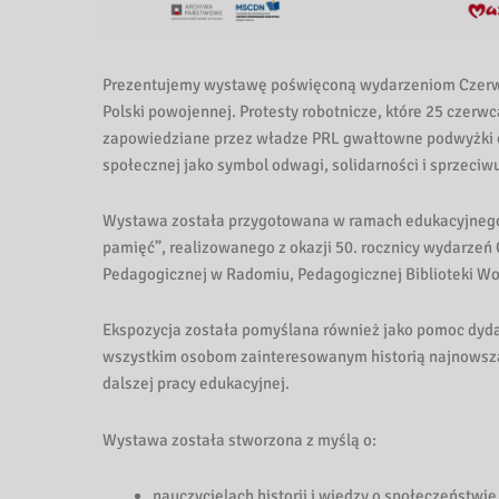
z
n
Prezentujemy wystawę poświęconą wydarzeniom Czerwc
e
Polski powojennej. Protesty robotnicze, które 25 czerw
zapowiedziane przez władze PRL gwałtowne podwyżki cen
M
społecznej jako symbol odwagi, solidarności i sprzeci
a
Wystawa została przygotowana w ramach edukacyjnego
z
pamięć”, realizowanego z okazji 50. rocznicy wydarzeń C
Pedagogicznej w Radomiu, Pedagogicznej Biblioteki Wo
o
Ekspozycja została pomyślana również jako pomoc dyd
w
wszystkim osobom zainteresowanym historią najnowszą,
dalszej pracy edukacyjnej.
s
z
Wystawa została stworzona z myślą o:
a
nauczycielach historii i wiedzy o społeczeństwie