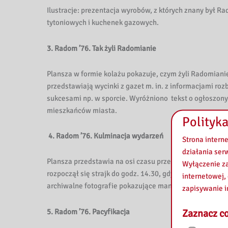
Ilustracje: prezentacja wyrobów, z których znany był R
tytoniowych i kuchenek gazowych.
3. Radom ’76. Tak żyli Radomianie
Plansza w formie kolażu pokazuje, czym żyli Radomianie 
przedstawiają wycinki z gazet m. in. z informacjami ro
sukcesami np. w sporcie. Wyróżniono tekst o ogłoszo
mieszkańców miasta.
Polityka
4. Radom ’76. Kulminacja wydarzeń
Strona intern
działania ser
Plansza przedstawia na osi czasu przebieg protestu ro
Wyłączenie za
rozpoczął się strajk do godz. 14.30, gdy grupa demons
internetowej,
archiwalne fotografie pokazujące manifestantów na ul
zapisywanie i
5. Radom ’76. Pacyfikacja
Zaznacz co