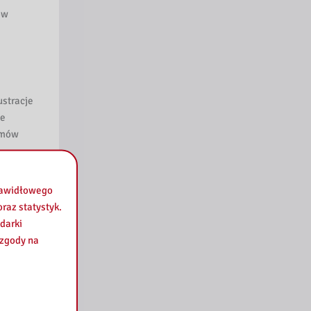
ów
ustracje
że
zmów
prawidłowego
raz statystyk.
.30, gdy
darki
racje to
 zgody na