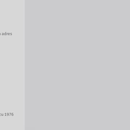
a adres
cu 1976