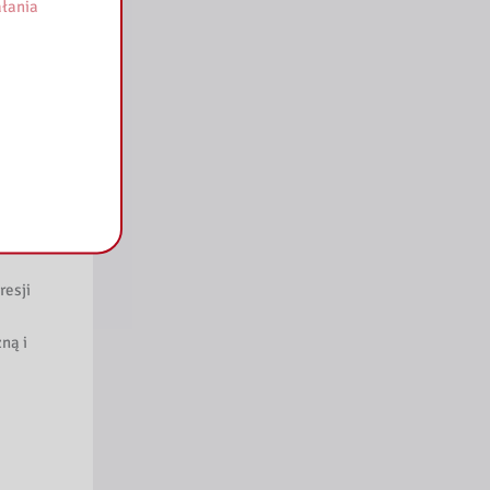
łania
z
ny gmach
ormie
resji
ną i