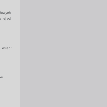
słowych
anej od
u osiedli
ku