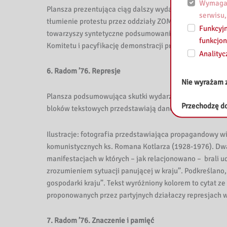
Wymagan
Plansza prezentująca ciąg dalszy wydarzeń na osi czas
serwisu,
tłumienie protestu przez oddziały ZOMO – do godz. 23.00
Funkcyjn
towarzyszy syntetyczne podsumowanie wydarzeń 25 czer
funkcjon
Komitetu i pacyfikację demonstracji przez oddziały Z
Analityc
6. Radom ’76. Represje
Nie wyrażam 
Plansza podsumowująca skutki wydarzeń dla mieszkańcó
Przechodzę do
bloków tekstowych przedstawiają dane statystyczne or
Ilustracje: fotografia przedstawiająca propagandowy wie
komunistycznych ks. Romana Kotlarza (1928-1976). Dwa
manifestacjach w których – jak relacjonowano – brali ud
zrozumieniem sytuacji panującej w kraju”. Podkreślano, 
gospodarki kraju”. Tekst wyróżniony kolorem to cytat 
proponowanych przez partyjnych działaczy represjach
7. Radom ’76. Znaczenie i pamięć