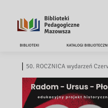
B
i
BIBLIOTEKI
KATALOGI BIBLIOTECZN
b
l
50. ROCZNICA wydarzeń Czer
i
o
t
e