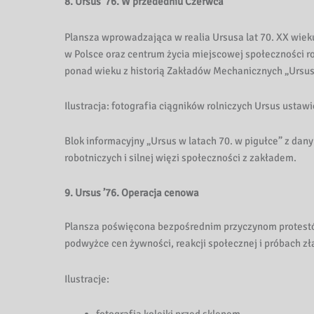
8. Ursus ’76. W przededniu Czerwca
Plansza wprowadzająca w realia Ursusa lat 70. XX wie
w Polsce oraz centrum życia miejscowej społeczności ro
ponad wieku z historią Zakładów Mechanicznych „Ursus
Ilustracja: fotografia ciągników rolniczych Ursus ustaw
Blok informacyjny „Ursus w latach 70. w pigułce” z danym
robotniczych i silnej więzi społeczności z zakładem.
9. Ursus ’76. Operacja cenowa
Plansza poświęcona bezpośrednim przyczynom protestó
podwyżce cen żywności, reakcji społecznej i próbach z
Ilustracje:
fotografia kolejki przed sklepem,