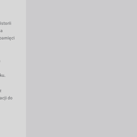
storii
na
 pamięci
a
ku.
z
acji do