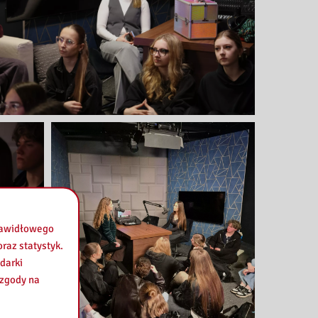
prawidłowego
raz statystyk.
darki
 zgody na