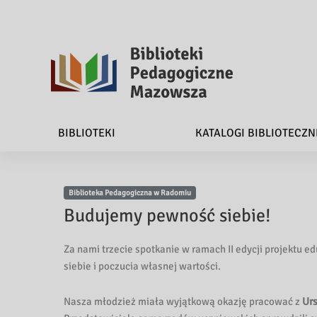
B
i
BIBLIOTEKI
KATALOGI BIBLIOTECZN
b
l
Biblioteka Pedagogiczna w Radomiu
i
Budujemy pewność siebie!
o
Za nami trzecie spotkanie w ramach II edycji projektu 
t
siebie i poczucia własnej wartości.
e
Nasza młodzież miała wyjątkową okazję pracować z
Urs