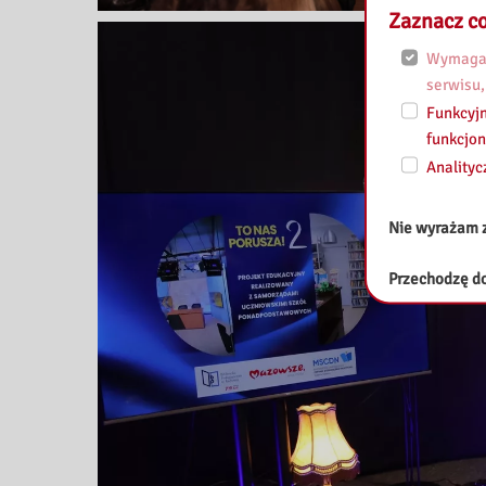
Zaznacz co
Wymagan
serwisu,
Funkcyjn
funkcjon
Analityc
Nie wyrażam 
Przechodzę do