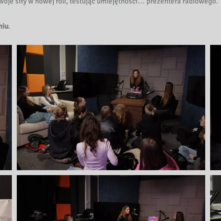
oje siły w nowej roli, testując umiejętności… prezentera radiowego.
miu
.