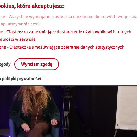
okies, które akceptujesz:
e - Wszystkie wymagane ciasteczka niezbędne do prawidłowego dzia
 np. utrzymanie sesji
e - Ciasteczka zapewniające dostarczenie użytkownikowi istotnych
alności w serwisie
zne - Ciasteczka umożliwiające zbieranie danych statystycznych
zgody
Wyrażam zgodę
 polityki prywatności