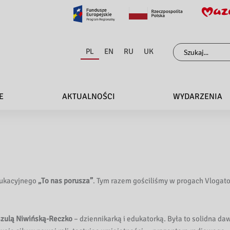
Szukaj
PL
EN
RU
UK
dla:
E
AKTUALNOŚCI
WYDARZENIA
edukacyjnego
„To nas porusza”
. Tym razem gościliśmy w progach Vloga
zulą Niwińską-Reczko
– dziennikarką i edukatorką. Była to solidna daw