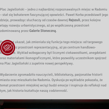
Plac Jagielloński – jedno z najbardziej rozpoznawalnych miejsc w Radomiu
– stał się bohaterem fascynującej opowieści. Paweł Korba przedstawił jego
dzieje, prowadząc słuchaczy od czasów dawnej
Rajszuli
, przez kolejne
etapy rozwoju urbanistycznego, aż po współczesną przestrzeń
zdominowaną przez
Galerie Słoneczną
.
Prelegent ukazał, jak zmieniała się funkcja tego miejsca: od targowego
placu, przez przestrzeń reprezentacyjną, aż po centrum handlowo-
kulturalne. Wykład wzbogacony był licznymi ciekawostkami, anegdotami
oraz materiałami ikonograficznymi, które pozwoliły uczestnikom spojrzeć
na Plac Jagielloński z zupełnie nowej perspektywy.
Wydarzenie zgromadziło nauczycieli, bibliotekarzy, pasjonatów historii
miasta oraz mieszkańców Radomia. Dyskusja po wykładzie pokazała, że
temat przestrzeni miejskiej wciąż budzi emocje i inspiruje do refleksji nad
tym, jak historia kształtuje naszą codzienność.